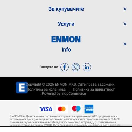
За купувачите
Услуги
Info
Следете не
Copyright © 2026 ENMON.MKD. Сите права задржани.
Политика за колачиња
Политика за приватност
Powered by
nopCommerce
НАПОМЕНА: Цените на овој сајт важат исклучиво за купување од WEB продавницата и
истите може да се разликуваат од оние во малопродажните објекти на фирмата ЕНМОН.
Цените на сајтот се искажани во Македонски денари со вклучен ДДВ. Плаќањето се
врши исклучиво во денари (МКД). Сите производи прикажани на сајтот се дел од нашата
понуда и не се подразбира дека се достапни во секој момент. Ние настојуваме да
бидеме што е можно по прецизни во описот на производите, нивниот приказ преку слики