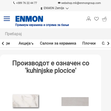
+389 76 22 44 77
webshop.mk@enmongroup.com
ENMON Zemlje
ENMON SRB
ENMON BIH
ENMON HR
Премиум керамика и опрема за бањи
ENMON MKD
јлери
Акцијa↘
Салони за керамика
Плочки
Слав
Производот е означен со
'kuhinjske plocice'