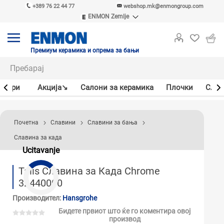
+389 76 22 44 77
webshop.mk@enmongroup.com
ENMON Zemlje
ENMON SRB
ENMON BIH
ENMON HR
Премиум керамика и опрема за бањи
ENMON MKD
јлери
Акцијa↘
Салони за керамика
Плочки
Слав
Почетна
Славини
Славини за бања
Славина за када
Ucitavanje
Talis Славина за Када Chrome
32440000
Производител:
Hansgrohe
Бидете првиот што ќе го коментира овој
производ