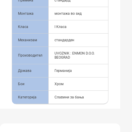
Примена
стандард
Монтажа
монтажа во ѕид
Класа
I Класа
Механизам
стандарден
UVOZNIK : ENMON D.O.O.
Производител
BEOGRAD
Држава
Германија
Бои
Хром
Категорија
Славини за бања