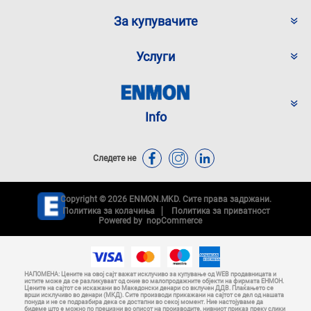
За купувачите
Услуги
Info
Следете не
Copyright © 2026 ENMON.MKD. Сите права задржани.
Политика за колачиња
Политика за приватност
Powered by
nopCommerce
НАПОМЕНА: Цените на овој сајт важат исклучиво за купување од WEB продавницата и
истите може да се разликуваат од оние во малопродажните објекти на фирмата ЕНМОН.
Цените на сајтот се искажани во Македонски денари со вклучен ДДВ. Плаќањето се
врши исклучиво во денари (МКД). Сите производи прикажани на сајтот се дел од нашата
понуда и не се подразбира дека се достапни во секој момент. Ние настојуваме да
бидеме што е можно по прецизни во описот на производите, нивниот приказ преку слики