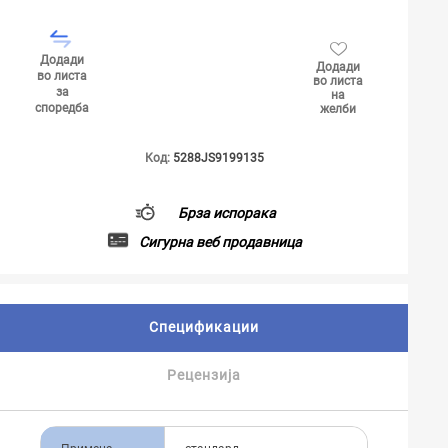
Додади
Додади
во листа
во листа
за
на
споредба
желби
Код:
5288JS9199135
Брза испорака
Сигурна веб продавница
Спецификации
Рецензија