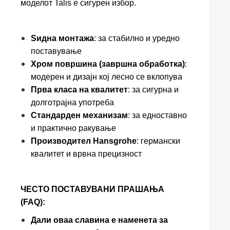
моделот Talis е сигурен избор.
Ѕидна монтажа
: за стабилно и уредно
поставување
Хром површина (завршна обработка)
:
модерен и дизајн кој лесно се вклопува
Прва класа на квалитет
: за сигурна и
долготрајна употреба
Стандарден механизам
: за едноставно
и практично ракување
Производител Hansgrohe
: германски
квалитет и врвна прецизност
ЧЕСТО ПОСТАВУВАНИ ПРАШАЊА
(FAQ):
Дали оваа славина е наменета за