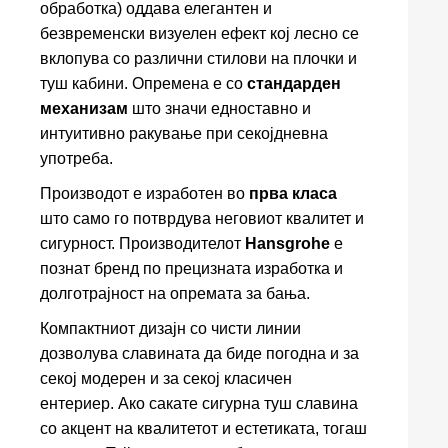
обработка) оддава елегантен и
безвременски визуелен ефект кој лесно се
вклопува со различни стилови на плочки и
туш кабини. Опремена е со
стандарден
механизам
што значи едноставно и
интуитивно ракување при секојдневна
употреба.
Производот е изработен во
прва класа
што само го потврдува неговиот квалитет и
сигурност. Производителот
Hansgrohe
е
познат бренд по прецизната изработка и
долготрајност на опремата за бања.
Компактниот дизајн со чисти линии
дозволува славината да биде погодна и за
секој модерен и за секој класичен
ентериер. Ако сакате сигурна туш славина
со акцент на квалитетот и естетиката, тогаш