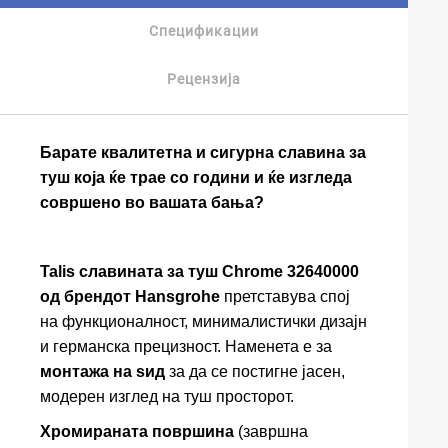
Спецификации
Рецензија
Барате квалитетна и сигурна славина за
туш која ќе трае со години и ќе изгледа
совршено во вашата бања?
Talis славината за туш Chrome 32640000
од брендот Hansgrohe
претставува спој
на функционалност, минималистички дизајн
и германска прецизност. Наменета е за
монтажа на ѕид
за да се постигне јасен,
модерен изглед на туш просторот.
Хромираната површина
(завршна