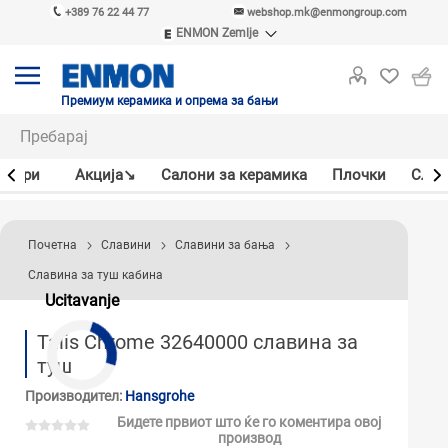
+389 76 22 44 77
webshop.mk@enmongroup.com
ENMON Zemlje
ENMON SRB
ENMON BIH
ENMON HR
Премиум керамика и опрема за бањи
ENMON MKD
јлери
Акцијa↘
Салони за керамика
Плочки
Слав
Почетна
Славини
Славини за бања
Славина за туш кабина
Ucitavanje
Talis Chrome 32640000 славина за
туш
Производител:
Hansgrohe
Бидете првиот што ќе го коментира овој
производ