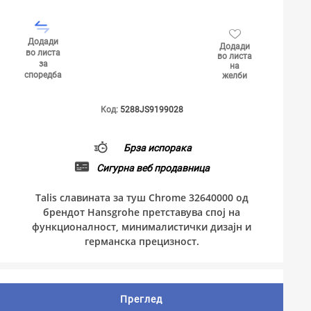
Додади
Додади
во листа
во листа
за
на
споредба
желби
Код:
5288JS9199028
Брза испорака
Сигурна веб продавница
Talis славината за туш Chrome 32640000 од
брендот Hansgrohe претставува спој на
функционалност, минималистички дизајн и
германска прецизност.
Преглед