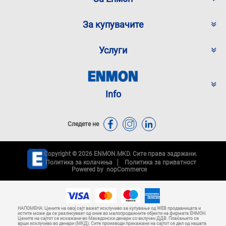
За купувачите
Услуги
Info
Следете не
Copyright © 2026 ENMON.MKD. Сите права задржани.
Политика за колачиња
Политика за приватност
Powered by
nopCommerce
НАПОМЕНА: Цените на овој сајт важат исклучиво за купување од WEB продавницата и
истите може да се разликуваат од оние во малопродажните објекти на фирмата ЕНМОН.
Цените на сајтот се искажани во Македонски денари со вклучен ДДВ. Плаќањето се
врши исклучиво во денари (МКД). Сите производи прикажани на сајтот се дел од нашата