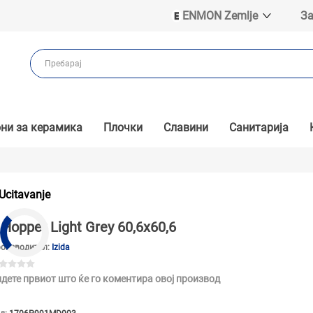
ENMON Zemlje
За
ENMON SRB
ENMON BIH
ENMON HR
ENMON MKD
ни за керамика
Плочки
Славини
Санитарија
Ucitavanje
Hopper Light Grey 60,6x60,6
оизводител:
Izida
дете првиот што ќе го коментира овој производ