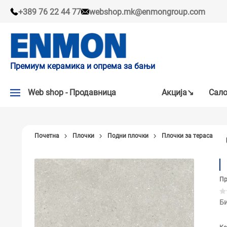
+389 76 22 44 77
webshop.mk@enmongroup.com
Премиум керамика и опрема за бањи
Web shop - Продавница
Акцијa↘
Сало
АКЦИЈA↘
Почетна
Плочки
Подни плочки
Плочки за тераса
НАШИ ПРЕПОРАКИ
ПЛОЧКИ
Пр
СЛАВИНИ
КАДИ И КАБИНИ
Би
САНИТАРИЈА