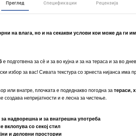
Преглед
Спецификации
Рецензија
рни на влага, но и на секакви услови кои може да ги им
6
е подготвена за сè и за во кујна и за на тераса и за во дне
ски избор за вас! Сивата текстура со зрнеста нијанса има п
вор или внатре, плочката е подеднакво погодна за
тераси, 
 не создава непријатности и е лесна за чистење.
и за надворешна и за внатрешна употреба
е вклопува со секој стил
ујни и деловни простории