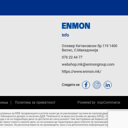
Info
Оливер Китановски бр.119 1400
Велес, С.Македонија
076 22 44 77
webshop.mk@enmongroup.com
https://www.enmon.mk/
Следете не
ачиња
Политика за приватност
Powered by
nopCommerce
купување од WEB продавницата и истите може да се разликуваат од оние во малопродажните објекти
о Македонски денари со вклучен ДДВ. Плаќањето се врши исклучиво во денари (МКД). Сите
уда и не се подразбира дека се достапни во секој момент. Ние настојуваме да бидеме што е можно
аз преку слики и самите цени, но не можеме да гарантираме дека описите на производите, нивните
 без грешки. За расположливоста на производите, како и за дополнителни информации можете да ни