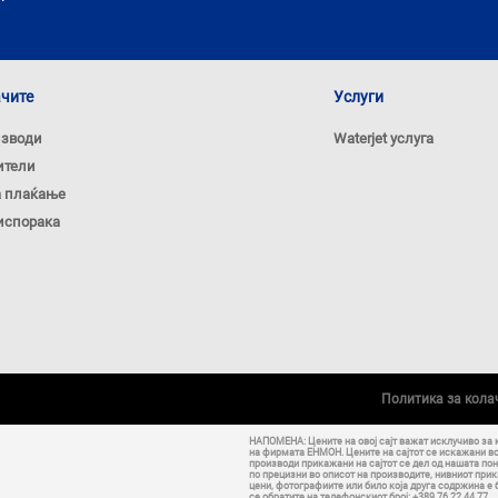
ачите
Услуги
изводи
Waterjet услуга
ители
а плаќање
испорака
Политика за кол
НАПОМЕНА: Цените на овој сајт важат исклучиво за 
на фирмата ЕНМОН. Цените на сајтот се искажани в
производи прикажани на сајтот се дел од нашата пон
по прецизни во описот на производите, нивниот прик
цени, фотографиите или било која друга содржина е
се обратите на телефонскиот број: +389 76 22 44 77.