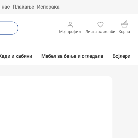
 нас
Плаќање
Испорака
Мој профил
Листа на желби
Kорпа
Кади и кабини
Мебел за бања и огледала
Бојлери