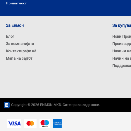
Приватност
За Енмон
За купув
Блог
Нови Про
За компанијата
Производ
Контактирајте нѐ
Начини н
Мапа на сајтот
Начин на 
Поддршка
Copyright © 2026 ENMON.MKD. Сите права задржани.