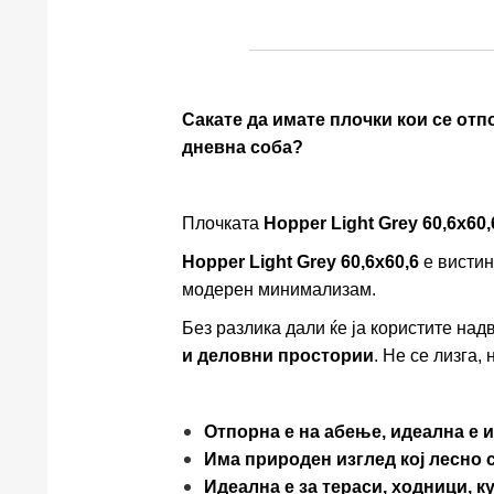
Сакате да имате плочки кои се отпо
дневна соба?
Плочката
Hopper Light Grey 60,6x60,
Hopper Light Grey 60,6x60,6
е вистин
модерен минимализам.
Без разлика дали ќе ја користите над
и деловни простории
. Не се лизга,
Отпорна e на абење, идеална е 
Има природен изглед кој лесно с
Идеална е за тераси, ходници, к