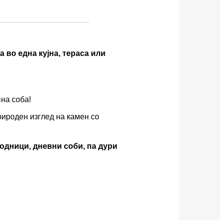
а во една кујна, тераса или
вна соба!
рироден изглед на камен со
ходници, дневни соби, па дури