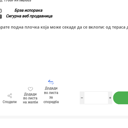
д:
1706P991MD003
Брза испорака
Сигурна веб продавница
арате подна плочка која може секаде да се вклопи: од тераса 
Додади
во листа
Додади
за
во листа
h
i
Сподели
споредба
на желби