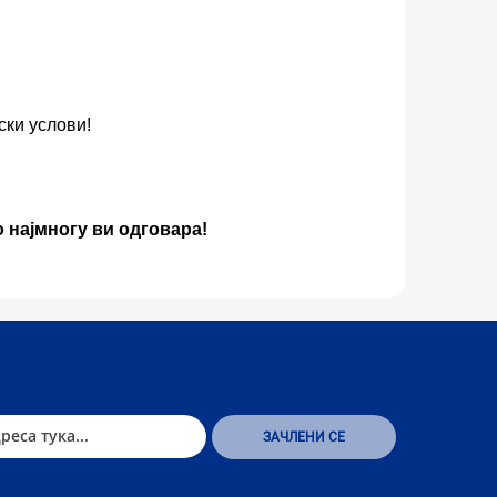
ски услови!
о најмногу ви одговара!