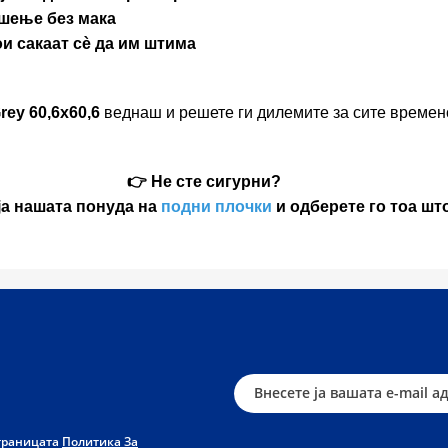
ишење без мака
ои сакаат сè да им штима
rey 60,6x60,6
веднаш и решете ги дилемите за сите времен
👉 Не сте сигурни?
ја нашата понуда на
подни плочки
и одберете го тоа шт
страницата
Политика За