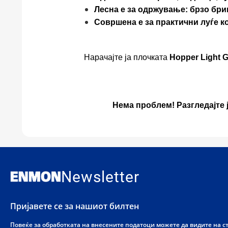
Лесна е за одржување: брзо бр
Совршена е за практични луѓе к
Нарачајте ја плочката
Hopper Light G
Нема проблем! Разгледајте 
Newsletter
Пријавете се за нашиот билтен
Повеќе за обработката на внесените податоци можете да видите на 