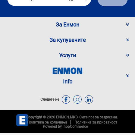
За Енмон
За купувачите
Услуги
Info
Следете не
Copyright © 2026 ENMON.MKD. Сите права задржани.
Политика за колачиња
Политика за приватност
Powered by
nopCommerce