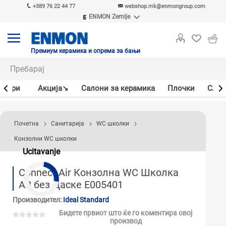
+389 76 22 44 77
webshop.mk@enmongroup.com
ENMON Zemlje
ENMON SRB
ENMON BIH
ENMON HR
Премиум керамика и опрема за бањи
ENMON MKD
јлери
Акцијa↘
Салони за керамика
Плочки
Слав
Почетна
Санитарија
WC школки
Конзолни WC школки
Ucitavanje
Connect Air Конзолна WC Школка
AB без Даске E005401
Производител:
Ideal Standard
Бидете првиот што ќе го коментира овој
производ