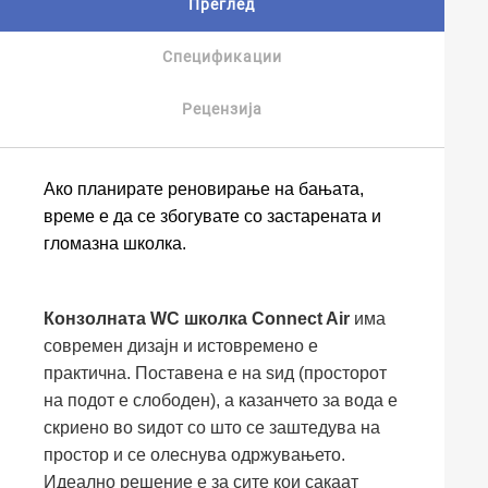
Преглед
Спецификации
Рецензија
Ако планирате реновирање на бањата,
време е да се збогувате со застарената и
гломазна школка.
Конзолната WC школка Connect Air
има
современ дизајн и истовремено е
практична. Поставена е на ѕид (просторот
на подот е слободен), а казанчето за вода е
скриено во ѕидот со што се заштедува на
простор и се олеснува одржувањето.
Идеално решение е за сите кои сакаат