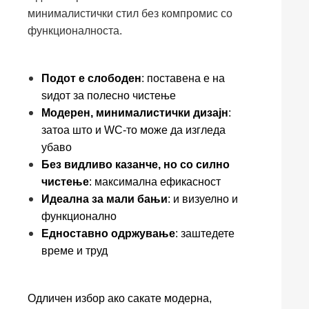
минималистички стил без компромис со
функционалноста.
Подот е слободен
: поставена е на
ѕидот за полесно чистење
Модерен, минималистички дизајн
:
затоа што и WC-то може да изгледа
убаво
Без видливо казанче, но со силно
чистење
: максимална ефикасност
Идеална за мали бањи
: и визуелно и
функционално
Едноставно одржување
: заштедете
време и труд
Одличен избор ако сакате модерна,