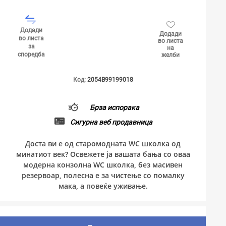
Додади
Додади
во листа
во листа
за
на
споредба
желби
Код:
2054B99199018
Брза испорака
Сигурна веб продавница
Доста ви е од старомодната WC школка од
минатиот век? Освежете ја вашата бања со оваа
модерна конзолна WC школка, без масивен
резервоар, полесна е за чистење со помалку
мака, а повеќе уживање.