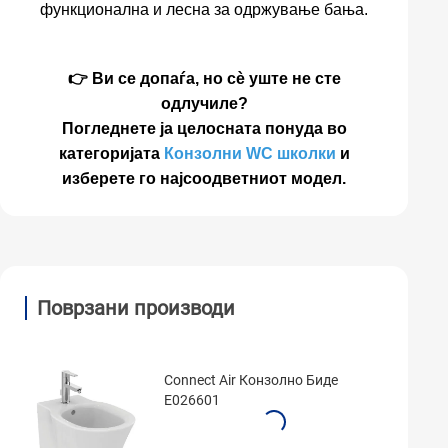
функционална и лесна за одржување бања.
👉 Ви се допаѓа, но сè уште не сте
одлучиле?
Погледнете ја целосната понуда во
категоријата
Конзолни WC школки
и
изберете го најсоодветниот модел.
Поврзани производи
Connect Air Конзолно Биде
E026601