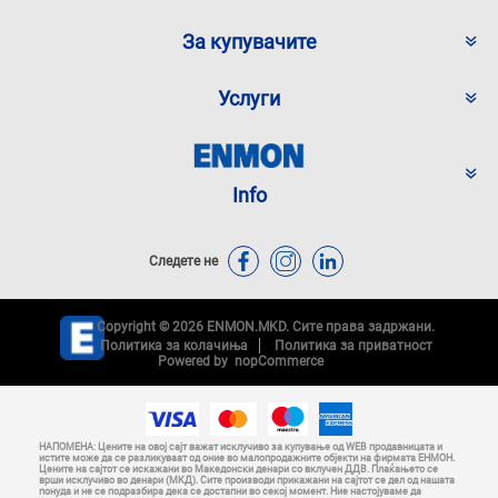
За купувачите
Услуги
Info
Следете не
Copyright © 2026 ENMON.MKD. Сите права задржани.
Политика за колачиња
Политика за приватност
Powered by
nopCommerce
НАПОМЕНА: Цените на овој сајт важат исклучиво за купување од WEB продавницата и
истите може да се разликуваат од оние во малопродажните објекти на фирмата ЕНМОН.
Цените на сајтот се искажани во Македонски денари со вклучен ДДВ. Плаќањето се
врши исклучиво во денари (МКД). Сите производи прикажани на сајтот се дел од нашата
понуда и не се подразбира дека се достапни во секој момент. Ние настојуваме да