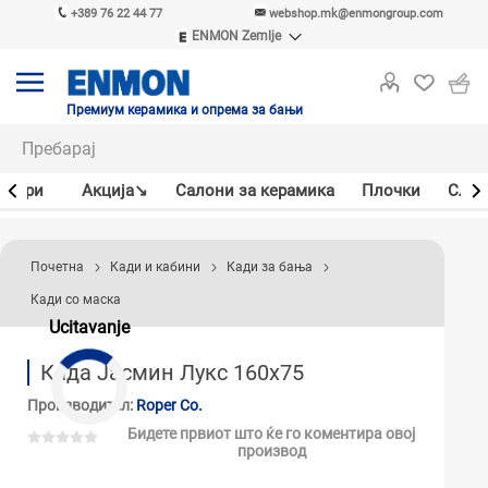
+389 76 22 44 77
webshop.mk@enmongroup.com
ENMON Zemlje
ENMON SRB
ENMON BIH
ENMON HR
Премиум керамика и опрема за бањи
ENMON MKD
јлери
Акцијa↘
Салони за керамика
Плочки
Слав
Почетна
Кади и кабини
Кади за бања
Кади со маска
Ucitavanje
Када Јасмин Лукс 160x75
Производител:
Roper Co.
Бидете првиот што ќе го коментира овој
производ