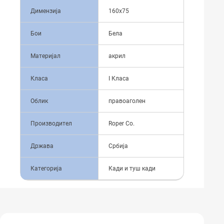
Димензија
160x75
Бои
Бела
Материјал
акрил
Класа
I Класа
Облик
правоаголен
Производител
Roper Co.
Држава
Србија
Категорија
Кади и туш кади