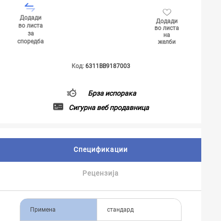
Додади
Додади
во листа
во листа
за
на
споредба
желби
Код:
6311BB9187003
Брза испорака
Сигурна веб продавница
Спецификации
Рецензија
Примена
стандард