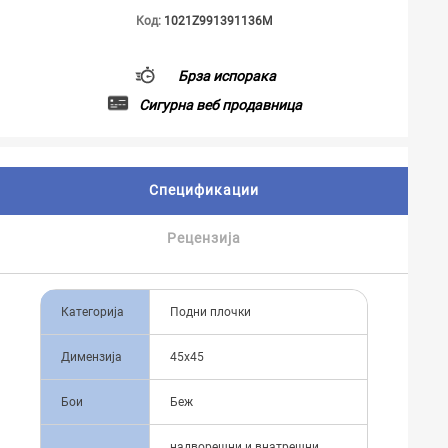
Код:
1021Z991391136M
Брза испорака
Сигурна веб продавница
Спецификации
Рецензија
Категорија
Подни плочки
Димензија
45x45
Бои
Беж
надворешни и внатрешни