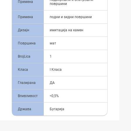
Примена
површини
Примена
подни и ѕидни површини
Дизајн
имитација на камен
Површина
мат
BrojLica
1
Класа
I Класа
Глазирана
ДА
Впивливост
<0,5%
Држава
Бугарија