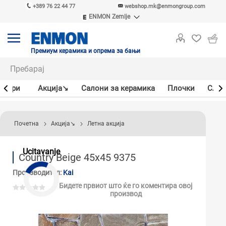
+389 76 22 44 77
webshop.mk@enmongroup.com
ENMON Zemlje
ENMON SRB
ENMON BIH
ENMON HR
Премиум керамика и опрема за бањи
ENMON MKD
јлери
Акцијa↘
Салони за керамика
Плочки
Слав
Почетна
Акцијa↘
Летна акција
Ucitavanje
Country Beige 45x45 9375
Производител:
Kai
Бидете првиот што ќе го коментира овој
производ