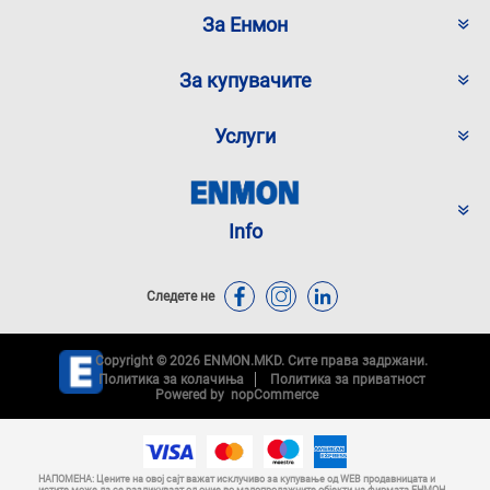
За Енмон
За купувачите
Услуги
Info
Следете не
Copyright © 2026 ENMON.MKD. Сите права задржани.
Политика за колачиња
Политика за приватност
Powered by
nopCommerce
НАПОМЕНА: Цените на овој сајт важат исклучиво за купување од WEB продавницата и
истите може да се разликуваат од оние во малопродажните објекти на фирмата ЕНМОН.