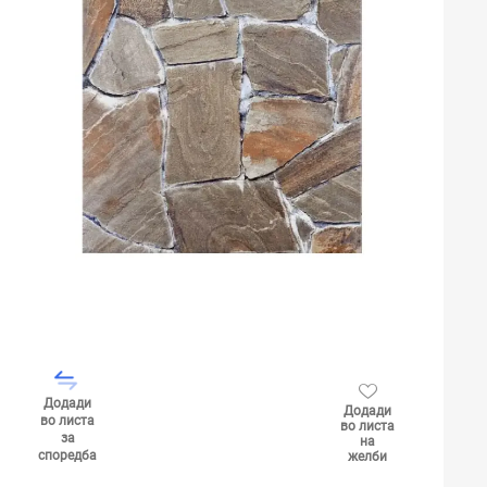
Додади
Додади
во листа
во листа
за
на
споредба
желби