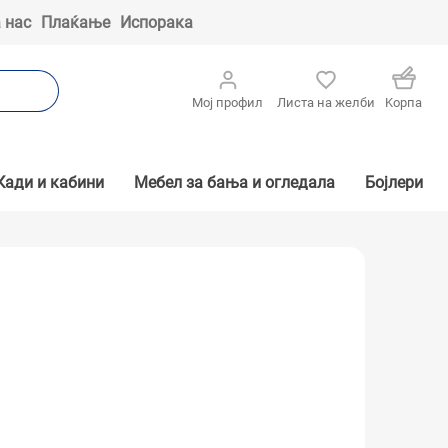
 нас
Плаќање
Испорака
Мој профил
Листа на желби
Kорпа
Кади и кабини
Мебел за бања и огледала
Бојлери