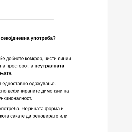
а секојдневна употреба?
 ќе добиете комфор, чисти линии
на просторот, а
неутралната
ањата.
 и едноставно одржување.
Јасно дефинираните димензии на
ункционалност.
 употреба. Нејзината форма и
кога сакате да реновирате или