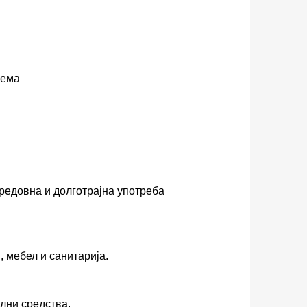
рема
 редовна и долготрајна употреба
, мебел и санитарија.
лни средства.