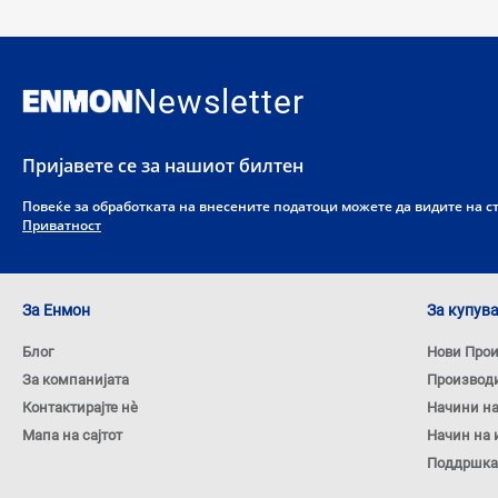
Newsletter
Пријавете се за нашиот билтен
Повеќе за обработката на внесените податоци можете да видите на 
Приватност
За Енмон
За купув
Блог
Нови Про
За компанијата
Производ
Контактирајте нѐ
Начини н
Мапа на сајтот
Начин на 
Поддршка