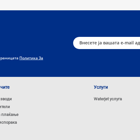
страницата
Политика За
ачите
Услуги
изводи
Waterjet услуга
ители
а плаќање
испорака