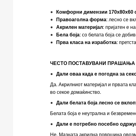
Комфорни димензии 170x80x60 
Правоаголна форма
: лесно се в
Акрилен материјал
: пријатен е н
Бела боја
: со белата боја се доб
Прва класа на изработка
: претст
ЧЕСТО ПОСТАВУВАНИ ПРАШАЊА (
Дали оваа када е погодна за се
Да. Акрилниот материјал и првата кл
во секое домаќинство.
Дали белата боја лесно се вкло
Белата боја е неутрална и безвремен
Дали е потребно посебно одржу
Не. Мазната акрилна површина овозм