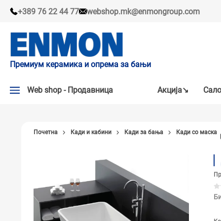
+389 76 22 44 77
webshop.mk@enmongroup.com
Премиум керамика и опрема за бањи
Web shop - Продавница
Акцијa↘
Сало
АКЦИЈA↘
Почетна
Кади и кабини
Кади за бања
Кади со маска
НАШИ ПРЕПОРАКИ
ПЛОЧКИ
Пр
СЛАВИНИ
КАДИ И КАБИНИ
Би
САНИТАРИЈА