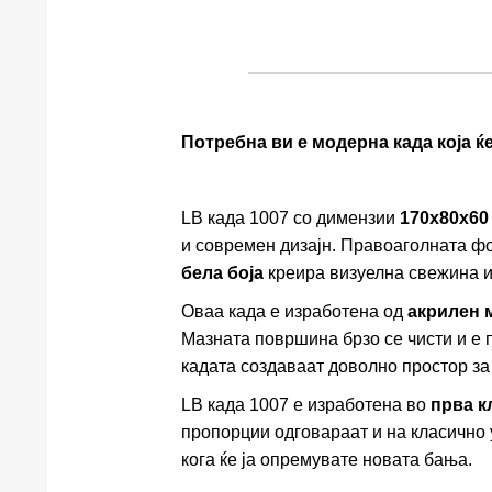
Потребна ви е модерна када која ќ
LB када 1007 со димензии
170x80x60
и современ дизајн. Правоаголната фо
бела боја
креира визуелна свежина и
Оваа када е изработена од
акрилен 
Мазната површина брзо се чисти и е 
кадата создаваат доволно простор за
LB када 1007 е изработена во
прва к
пропорции одговараат и на класично 
кога ќе ја опремувате новата бања.