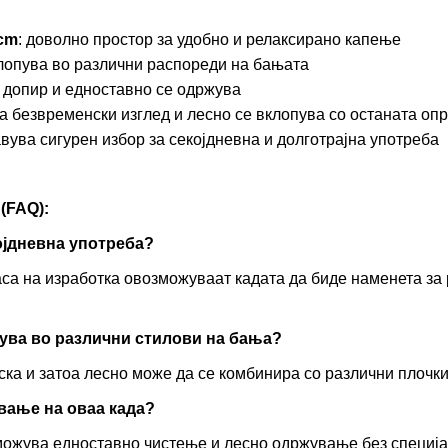
cm
: доволно простор за удобно и релаксирано капење
клопува во различни распореди на бањата
а допир и едноставно се одржува
ива безвременски изглед и лесно се вклопува со останата оп
авува сигурен избор за секојдневна и долготрајна употреба
FAQ):
којдневна употреба?
аса на изработка овозможуваат кадата да биде наменета за
пува во различни стилови на бања?
ска и затоа лесно може да се комбинира со различни плочки
вање на оваа када?
ожува едноставно чистење и лесно одржување без специја