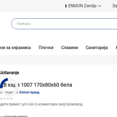
ENMON Zemlje
За
ENMON SRB
ENMON BIH
ENMON HR
ENMON MKD
ни за керамика
Плочки
Славини
Санитарија
Ucitavanje
LB када 1007 170x80x60 бела
оизводител:
Enmon бренд
дете првиот што ќе го коментира овој производ