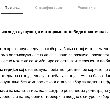
Преглед
Спецификации
Рецензија
е изгледа луксузно, а истовремено ќе биде практична з
 cm
претставува идеален избор за бања со кој истовремено
рма овозможува лесно да се вклопи во различен распоред 
 лесно може да се комбинира со останатите елементи во б
материјал
кој овозможува пријатно чувство при користење
погодна за секојдневна употреба за секоја семејна бања. 
 опуштање без компромис кога станува збор за нејзината ф
ласа
на квалитет и затоа е сигурно решение за долготрајна
уредени и на модерни ентериери, а воедно е сигурен избор 