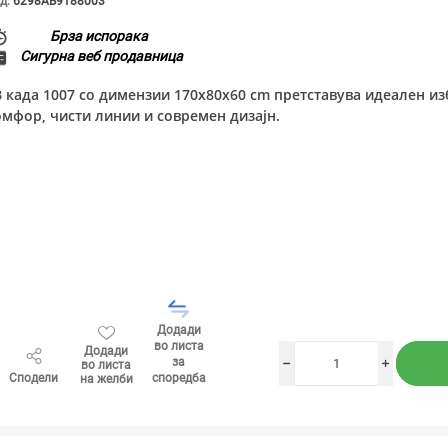
д:
6298AB9188003
Брза испорака
Сигурна веб продавница
B када 1007 со димензии 170x80x60 cm претставува идеален из
омфор, чисти линии и современ дизајн.
Додади
во листа
Додади
за
во листа
h
i
Сподели
споредба
на желби