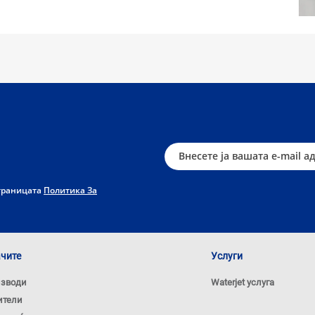
страницата
Политика За
ачите
Услуги
изводи
Waterjet услуга
ители