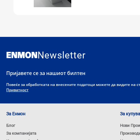
Newsletter
Пријавете се за нашиот билтен
Повеќе за обработката на внесените податоци можете да видите на 
Приватност
За Енмон
За купув
Блог
Нови Про
За компанијата
Производ