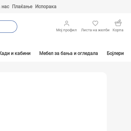
 нас
Плаќање
Испорака
Мој профил
Листа на желби
Kорпа
Кади и кабини
Мебел за бања и огледала
Бојлери