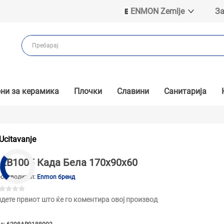
ENMON Zemlje
За
ENMON SRB
ENMON BIH
ENMON HR
ENMON MKD
ни за керамика
Плочки
Славини
Санитарија
Ucitavanje
LB1005 Када Бела 170x90x60
оизводител:
Enmon бренд
дете првиот што ќе го коментира овој производ