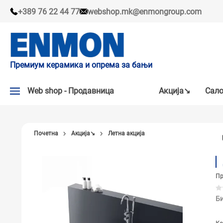
+389 76 22 44 77
webshop.mk@enmongroup.com
Премиум керамика и опрема за бањи
Web shop - Продавница
Акцијa↘
Сало
АКЦИЈA↘
Почетна
Акцијa↘
Летна акција
НАШИ ПРЕПОРАКИ
ПЛОЧКИ
Пр
СЛАВИНИ
КАДИ И КАБИНИ
Би
САНИТАРИЈА