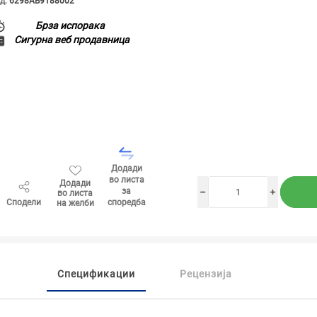
д:
6298AB9188002
Брза испорака
Сигурна веб продавница
Додади
во листа
Додади
за
во листа
h
i
Сподели
споредба
на желби
Спецификации
Рецензија