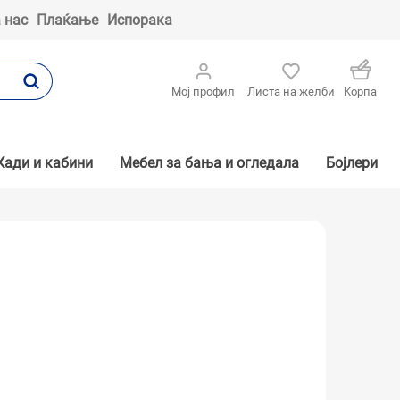
 нас
Плаќање
Испорака
Мој профил
Листа на желби
Kорпа
Кади и кабини
Мебел за бања и огледала
Бојлери