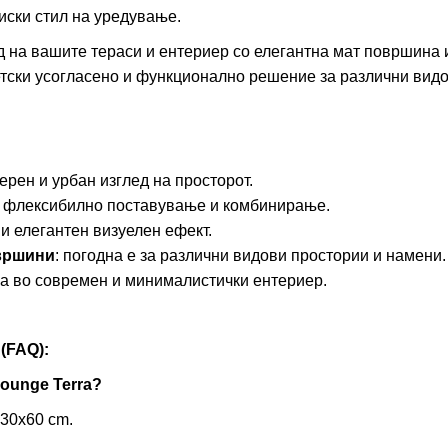
иски стил на уредување.
д на вашите тераси и ентериер со елегантна мат површина 
тски усогласено и функционално решение за различни видо
ерен и урбан изглед на просторот.
а флексибилно поставување и комбинирање.
 и елегантен визуелен ефект.
вршини
: погодна е за различни видови простории и намени.
ва во современ и минималистички ентериер.
FAQ):
Lounge Terra?
30x60 cm.