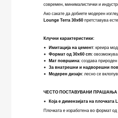
современ, минималистички и индустр
Ако сакате да добиете модерен изгле
Lounge Terra 30x60
претставува есте
Клучни карактеристики:
Имитација на цемент
: креира мод
Формат од 30x60 cm
: овозможув
Мат површина
: создава природен
За внатрешни и надворешни по
Модерен дизајн
: лесно се вклопу
ЧЕСТО ПОСТАВУВАНИ ПРАШАЊА (
Која е димензијата на плочката 
Плочката е изработена во формат од 