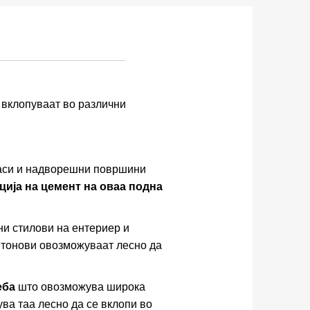
 вклопуваат во различни
раси и надворешни површини
ција на цемент на оваа подна
и стилови на ентериер и
 тонови овозможуваат лесно да
еба
што овозможува широка
ва таа лесно да се вклопи во