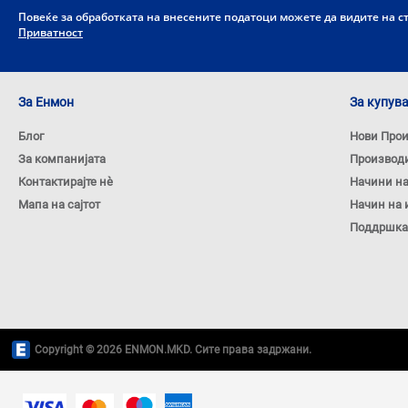
Повеќе за обработката на внесените податоци можете да видите на 
Приватност
За Енмон
За купув
Блог
Нови Про
За компанијата
Производ
Контактирајте нѐ
Начини н
Мапа на сајтот
Начин на 
Поддршка
Copyright © 2026 ENMON.MKD. Сите права задржани.