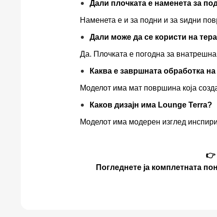
Дали плочката е наменета за под
Наменета е и за подни и за ѕидни по
Дали може да се користи на те
Да. Плочката е погодна за внатрешн
Каква е завршната обработка н
Моделот има мат површина која созда
Каков дизајн има Lounge Terra?
Моделот има модерен изглед инспири
👉
Погледнете ја комплетната пон