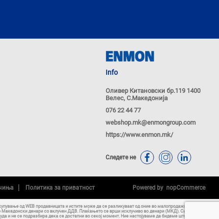
Info
Оливер Китановски бр.119 1400
Велес, С.Македонија
076 22 44 77
webshop.mk@enmongroup.com
https://www.enmon.mk/
Следете не
ачиња
Политика за приватност
Powered by
nopCommerce
купување од WEB продавницата и истите може да се разликуваат од оние во малопродажните објекти
о Македонски денари со вклучен ДДВ. Плаќањето се врши исклучиво во денари (МКД). Сите
уда и не се подразбира дека се достапни во секој момент. Ние настојуваме да бидеме што е можно