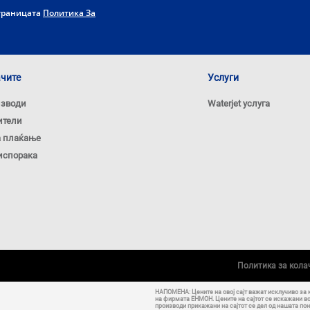
страницата
Политика За
ачите
Услуги
изводи
Waterjet услуга
ители
а плаќање
испорака
Политика за кол
НАПОМЕНА: Цените на овој сајт важат исклучиво за 
на фирмата ЕНМОН. Цените на сајтот се искажани в
производи прикажани на сајтот се дел од нашата пон