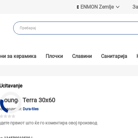
ENMON Zemlje
За
ENMON SRB
ENMON BIH
ENMON HR
ENMON MKD
ни за керамика
Плочки
Славини
Санитарија
Ucitavanje
Lounge Terra 30x60
оизводител:
Dura-tiles
дете првиот што ќе го коментира овој производ