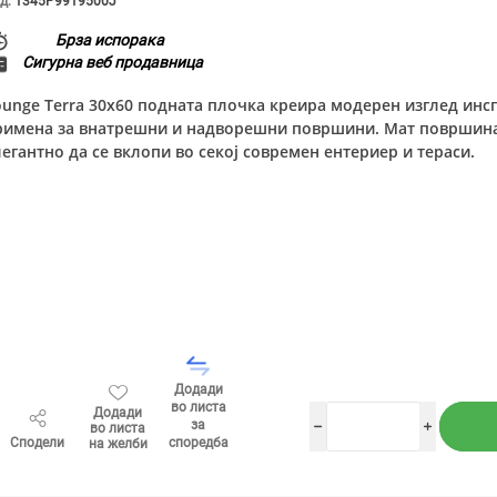
д:
1345P9919500J
Брза испорака
Сигурна веб продавница
ounge Terra 30x60 подната плочка креира модерен изглед ин
римена за внатрешни и надворешни површини. Мат површина
легантно да се вклопи во секој современ ентериер и тераси.
Додади
во листа
Додади
за
во листа
h
i
Сподели
споредба
на желби