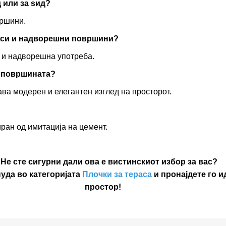
 или за ѕид?
вршини.
раси и надворешни површини?
а и надворешна употреба.
а површината?
ва модерен и елегантен изглед на просторот.
ран од имитација на цемент.
 Не сте сигурни дали ова е вистинскиот избор за вас?
уда во категоријата
Плочки за тераса
и пронајдете го 
простор!