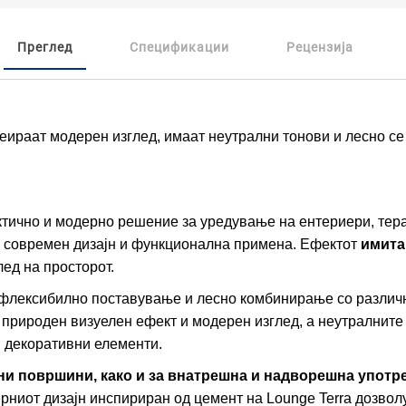
Преглед
Спецификации
Рецензија
реираат модерен изглед, имаат неутрални тонови и лесно се
ктично и модерно решение за уредување на ентериери, те
на современ дизајн и функционална примена. Ефектот
имита
лед на просторот.
лексибилно поставување и лесно комбинирање со различн
природен визуелен ефект и модерен изглед, а неутралните
и декоративни елементи.
ни површини, како и за внатрешна и надворешна употр
ниот дизајн инспириран од цемент на Lounge Terra дозволу