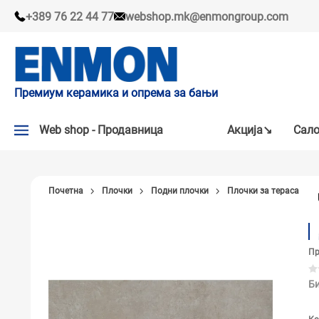
+389 76 22 44 77
webshop.mk@enmongroup.com
Премиум керамика и опрема за бањи
Web shop - Продавница
Акцијa↘
Сало
АКЦИЈA↘
Почетна
Плочки
Подни плочки
Плочки за тераса
НАШИ ПРЕПОРАКИ
ПЛОЧКИ
Пр
СЛАВИНИ
КАДИ И КАБИНИ
Би
САНИТАРИЈА