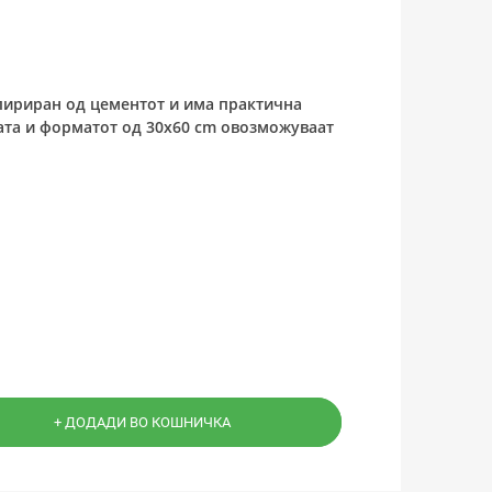
спириран од цементот и има практична
та и форматот од 30x60 cm овозможуваат