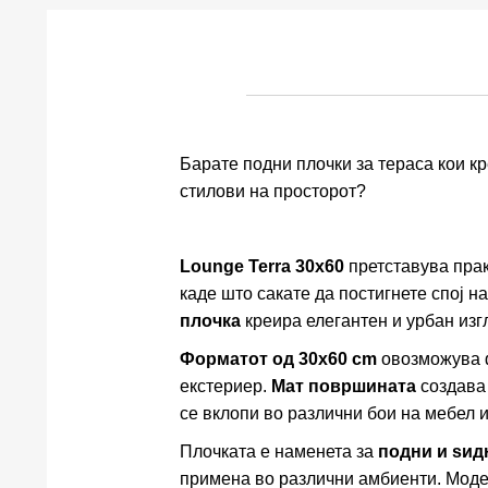
Барате подни плочки за тераса кои к
стилови на просторот?
Lounge Terra 30x60
претставува пра
каде што сакате да постигнете спој 
плочка
креира елегантен и урбан изг
Форматот од 30x60 cm
овозможува ф
екстериер.
Мат површината
создава 
се вклопи во различни бои на мебел 
Плочката е наменета за
подни и ѕид
примена во различни амбиенти. Модер