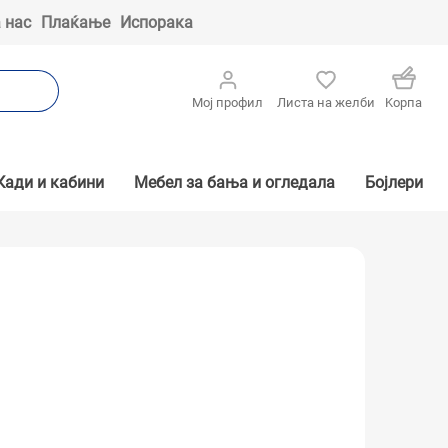
 нас
Плаќање
Испорака
Мој профил
Листа на желби
Kорпа
Кади и кабини
Мебел за бања и огледала
Бојлери