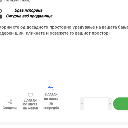
д:
1678Z9911B002
Брза испорака
Сигурна веб продавница
морни сте од досадното просторно уредување на вашата бања?
одерен шик. Кликнете и освежете го вашиот простор!
Додади
во листа
Додади
за
во листа
h
i
Сподели
споредба
на желби