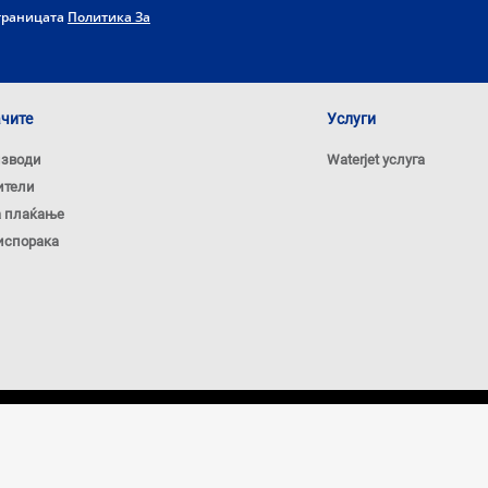
страницата
Политика За
ачите
Услуги
изводи
Waterjet услуга
ители
а плаќање
испорака
Политика за кол
НАПОМЕНА: Цените на овој сајт важат исклучиво за 
на фирмата ЕНМОН. Цените на сајтот се искажани в
производи прикажани на сајтот се дел од нашата пон