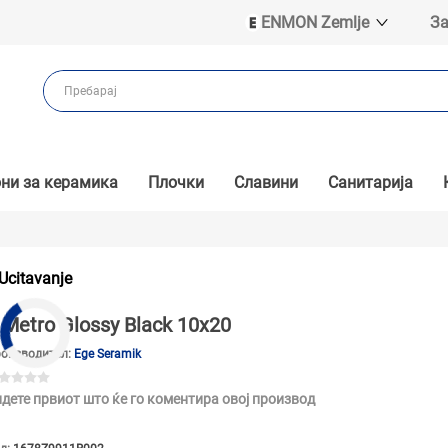
ENMON Zemlje
За
ENMON SRB
ENMON BIH
ENMON HR
ENMON MKD
ни за керамика
Плочки
Славини
Санитарија
Ucitavanje
Metro Glossy Black 10x20
оизводител:
Ege Seramik
дете првиот што ќе го коментира овој производ