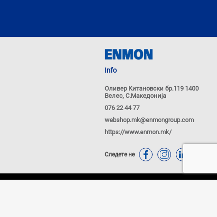
Info
Оливер Китановски бр.119 1400
Велес, С.Македонија
076 22 44 77
webshop.mk@enmongroup.com
https://www.enmon.mk/
Следете не
ачиња
Политика за приватност
Powered by
nopCommerce
купување од WEB продавницата и истите може да се разликуваат од оние во малопродажните објекти
о Македонски денари со вклучен ДДВ. Плаќањето се врши исклучиво во денари (МКД). Сите
уда и не се подразбира дека се достапни во секој момент. Ние настојуваме да бидеме што е можно