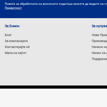
Повеќе за обработката на внесените податоци можете да видите на 
Приватност
За Енмон
За купув
Блог
Нови Про
За компанијата
Производ
Контактирајте нѐ
Начини н
Мапа на сајтот
Начин на 
Поддршка
Copyright © 2026 ENMON.MKD. Сите права задржани.