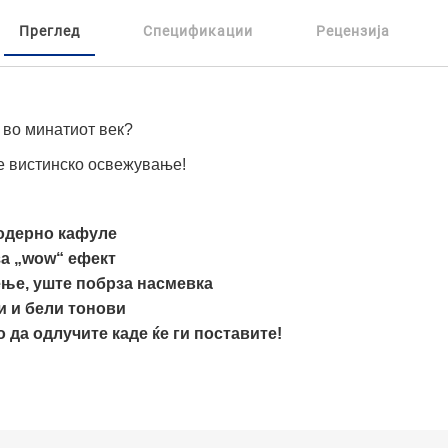
Преглед
Спецификации
Рецензија
 во минатиот век?
е вистинско освежување!
модерно кафуле
за „wow“ ефект
ење, уште побрза насмевка
и и бели тонови
 да одлучите каде ќе ги поставите!