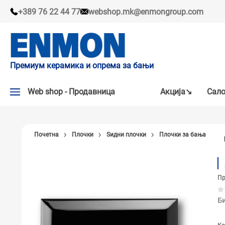
+389 76 22 44 77
webshop.mk@enmongroup.com
Премиум керамика и опрема за бањи
Web shop - Продавница
Акцијa↘
Сало
АКЦИЈA↘
Почетна
Плочки
Ѕидни плочки
Плочки за бања
НАШИ ПРЕПОРАКИ
ПЛОЧКИ
Пр
СЛАВИНИ
КАДИ И КАБИНИ
Би
САНИТАРИЈА