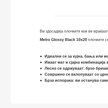
Ви здосадија плочките кои ве враќаат
Metro Glossy Black 10x20
плочките с
Идеални се за кујна, бања или 
Имаат мат и сјајна комбинација 
Лесно се одржуваат: брзо бриш
Совршено се вклопуваат со црн
Брза испорака: ви останува само