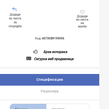
Додади
Додади
во листа
во листа
за
на
споредба
желби
Код:
4073KB9199096
Брза испорака
Сигурна веб продавница
Спецификации
Рецензија