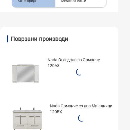
Категорија
Мебел за бањи
Поврзани производи
Nada Огледало со Орманче
120A3
Nada Орманче со два Мијалници
120BX