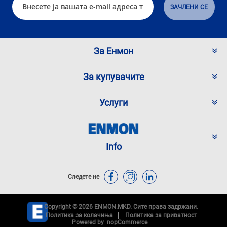
За Енмон
За купувачите
Услуги
Info
Следете не
Copyright © 2026 ENMON.MKD. Сите права задржани.
Политика за колачиња
Политика за приватност
Powered by
nopCommerce