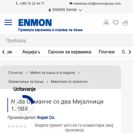
+389 76 22 44 77
webshop.mk@enmongroup.com
ENMON Zemlje
ENMON SRB
ENMON BIH
ENMON HR
Премиум керамика и опрема за бањи
ENMON MKD
јлери
Акцијa↘
Салони за керамика
Плочки
Слав
Почетна
Мебел за бања и огледала
Орманчиња за бања
Мијалник со орманче
Ucitavanje
Nada Орманче со два Мијалници
120BX
Производител:
Roper Co.
Бидете првиот што ќе го коментира овој
производ