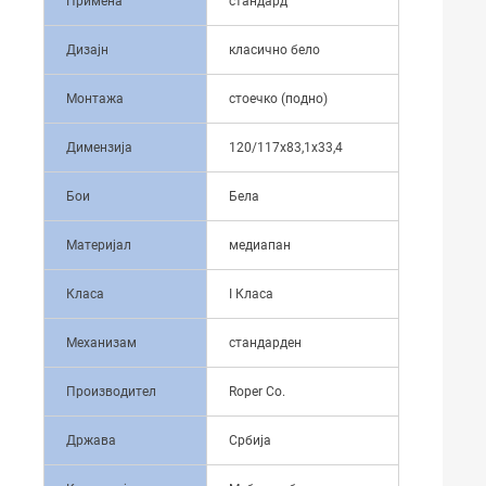
Примена
стандард
Дизајн
класично бело
Монтажа
стоечко (подно)
Димензија
120/117x83,1x33,4
Бои
Бела
Материјал
медиапан
Класа
I Класа
Механизам
стандарден
Производител
Roper Co.
Држава
Србија