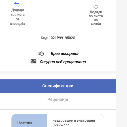
Додади
Додади
во листа
во листа
за
на
споредба
желби
Код:
1021P9919502G
Брза испорака
Сигурна веб продавница
Спецификации
Рецензија
надворешни и внатрешни
Примена
површини