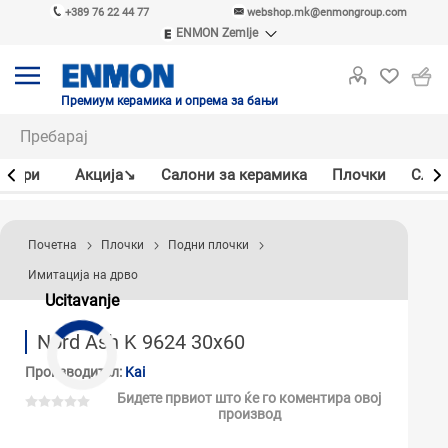
+389 76 22 44 77
webshop.mk@enmongroup.com
ENMON Zemlje
ENMON SRB
ENMON BIH
ENMON HR
Премиум керамика и опрема за бањи
ENMON MKD
јлери
Акцијa↘
Салони за керамика
Плочки
Слав
Почетна
Плочки
Подни плочки
Имитација на дрво
Ucitavanje
Nord Ash K 9624 30x60
Производител:
Kai
Бидете првиот што ќе го коментира овој
производ