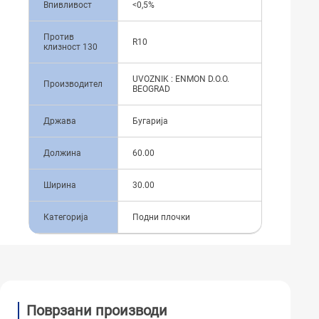
Впивливост
<0,5%
Против
R10
клизност 130
UVOZNIK : ENMON D.O.O.
Производител
BEOGRAD
Држава
Бугарија
Должина
60.00
Ширина
30.00
Категорија
Подни плочки
Поврзани производи