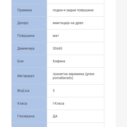
Примена
подни и ѕидни површини
Дизајн
имитација на дрво
Површина
мат
Димензија
30x60
Бои
Кафена
гранитна керамика (gress
Материјал
porcellanato)
BrojLica
5
Класа
I Класа
Глазирана
ДА