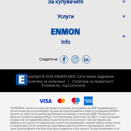
За купувачите
Услуги
Info
Следете не
Copyright © 2026 ENMON.MKD. Сите права задржани.
Политика за колачиња
Политика за приватност
Powered by
nopCommerce
НАПОМЕНА: Цените на овој сајт важат исклучиво за купување од WEB продавницата и
истите може да се разликуваат од оние во малопродажните објекти на фирмата ЕНМОН.
Цените на сајтот се искажани во Македонски денари со вклучен ДДВ. Плаќањето се
врши исклучиво во денари (МКД). Сите производи прикажани на сајтот се дел од нашата
понуда и не се подразбира дека се достапни во секој момент. Ние настојуваме да
бидеме што е можно по прецизни во описот на производите, нивниот приказ преку слики
и самите цени, но не можеме да гарантираме дека описите на производите, нивните
цени, фотографиите или било која друга содржина е без грешки. За расположливоста на