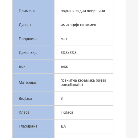
Примена
подни и ѕидни површини
Дизајн
имитација на камен
Површина
мат
Димензија
33,3x33,3
Бои
Беж
гранитна керамика (gress
Материјал
porcellanato)
BrojLica
3
Класа
I Класа
Глазирана
ДА