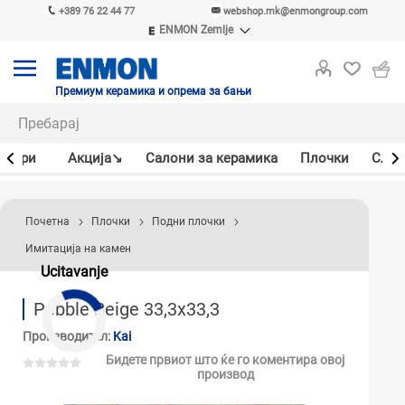
+389 76 22 44 77
webshop.mk@enmongroup.com
ENMON Zemlje
ENMON SRB
ENMON BIH
ENMON HR
Премиум керамика и опрема за бањи
ENMON MKD
јлери
Акцијa↘
Салони за керамика
Плочки
Слав
Почетна
Плочки
Подни плочки
Имитација на камен
Ucitavanje
Pebble Beige 33,3x33,3
Производител:
Kai
Бидете првиот што ќе го коментира овој
производ