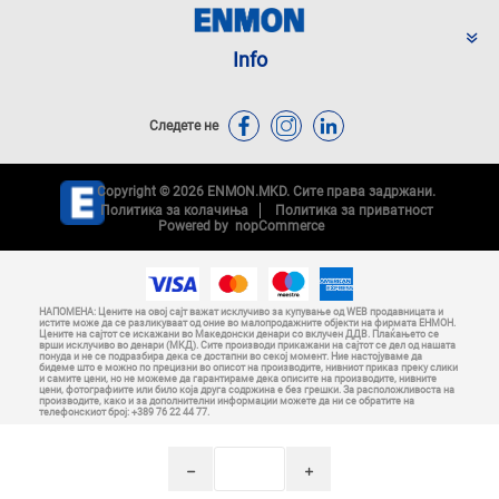
Info
Следете не
Copyright © 2026 ENMON.MKD. Сите права задржани.
Политика за колачиња
Политика за приватност
Powered by
nopCommerce
НАПОМЕНА: Цените на овој сајт важат исклучиво за купување од WEB продавницата и
истите може да се разликуваат од оние во малопродажните објекти на фирмата ЕНМОН.
Цените на сајтот се искажани во Македонски денари со вклучен ДДВ. Плаќањето се
врши исклучиво во денари (МКД). Сите производи прикажани на сајтот се дел од нашата
понуда и не се подразбира дека се достапни во секој момент. Ние настојуваме да
бидеме што е можно по прецизни во описот на производите, нивниот приказ преку слики
и самите цени, но не можеме да гарантираме дека описите на производите, нивните
цени, фотографиите или било која друга содржина е без грешки. За расположливоста на
производите, како и за дополнителни информации можете да ни се обратите на
телефонскиот број: +389 76 22 44 77.
h
i