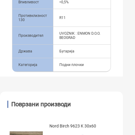
Впивливост
<0,5%
Противклизност
R11
130
UVOZNIK : ENMON D.O.O.
Производител
BEOGRAD
Држава
Бугарија
Категорија
Подни плочки
Поврзани производи
Nord Birch 9623 K 30x60