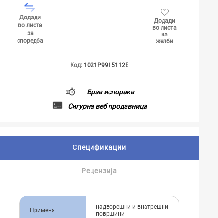
Додади
Додади
во листа
во листа
за
на
споредба
желби
Код:
1021P9915112E
Брза испорака
Сигурна веб продавница
Спецификации
Рецензија
надворешни и внатрешни
Примена
површини