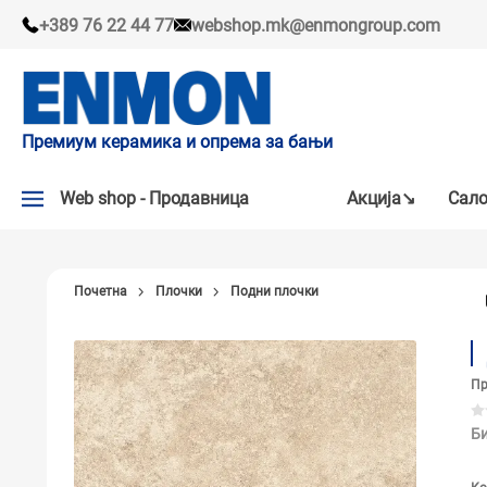
+389 76 22 44 77
webshop.mk@enmongroup.com
Премиум керамика и опрема за бањи
Web shop - Продавница
Акцијa↘
Сало
АКЦИЈA↘
Почетна
Плочки
Подни плочки
НАШИ ПРЕПОРАКИ
ПЛОЧКИ
Пр
СЛАВИНИ
КАДИ И КАБИНИ
Би
САНИТАРИЈА