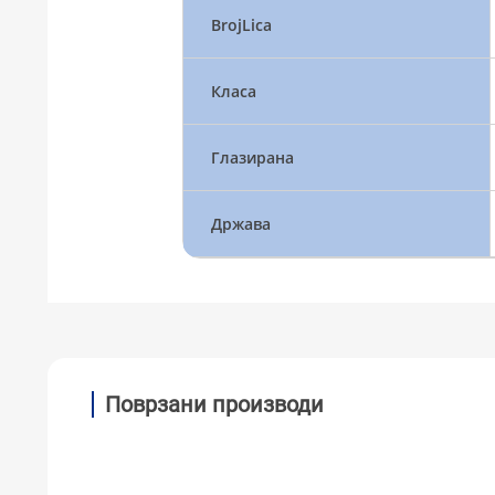
BrojLica
Класа
Глазирана
Држава
Поврзани производи