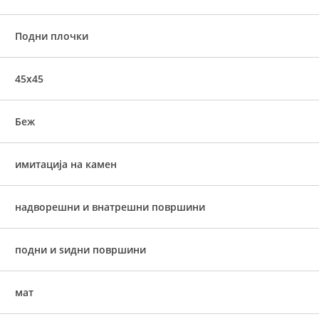
Подни плочки
45x45
Беж
имитација на камен
надворешни и внатрешни површини
подни и ѕидни површини
мат