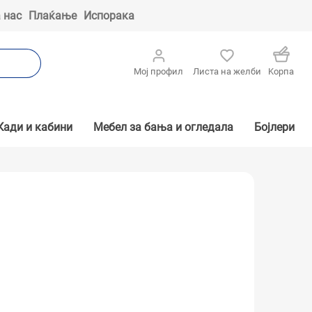
 нас
Плаќање
Испорака
Мој профил
Листа на желби
Kорпа
Кади и кабини
Мебел за бања и огледала
Бојлери