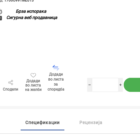
д:
1706O991ME013
Брза испорака
Сигурна веб продавница
Додади
во листа
Додади
за
во листа
h
i
Сподели
споредба
на желби
Спецификации
Рецензија