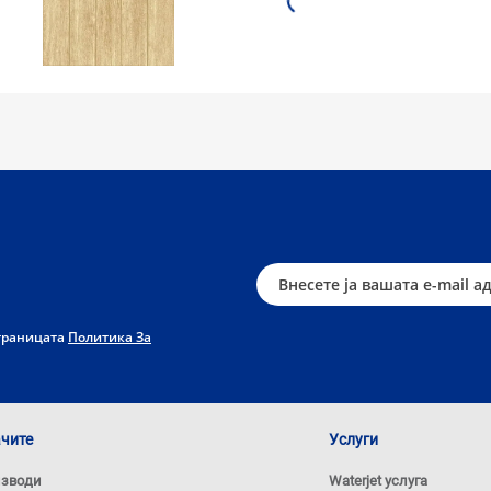
страницата
Политика За
ачите
Услуги
изводи
Waterjet услуга