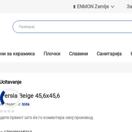
ENMON Zemlje
За
ENMON SRB
ENMON BIH
ENMON HR
ENMON MKD
ни за керамика
Плочки
Славини
Санитарија
Ucitavanje
Persia Beige 45,6x45,6
оизводител:
Izida
дете првиот што ќе го коментира овој производ