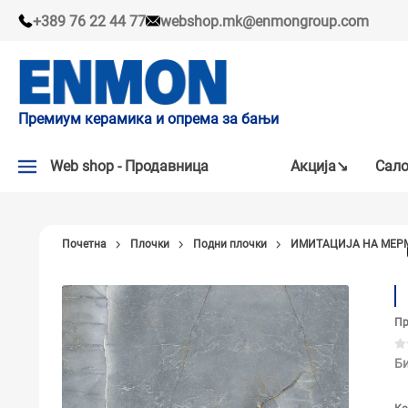
+389 76 22 44 77
webshop.mk@enmongroup.com
Премиум керамика и опрема за бањи
Web shop - Продавница
Акцијa↘
Сало
АКЦИЈA↘
Почетна
Плочки
Подни плочки
ИМИТАЦИЈА НА МЕР
НАШИ ПРЕПОРАКИ
ПЛОЧКИ
Пр
СЛАВИНИ
КАДИ И КАБИНИ
Би
САНИТАРИЈА