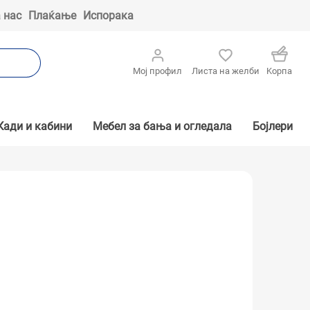
 нас
Плаќање
Испорака
Мој профил
Листа на желби
Kорпа
Кади и кабини
Мебел за бања и огледала
Бојлери