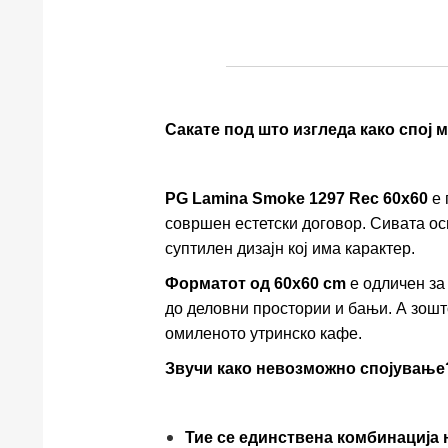
Сакате под што изгледа како спој 
PG Lamina Smoke 1297 Rec 60x60
е 
совршен естетски договор. Сивата ос
суптилен дизајн кој има карактер.
Форматот од 60x60 cm
е одличен за
до деловни простории и бањи. А зошт
омиленото утринско кафе.
Звучи како невозможно спојување
Тие се единствена комбинација н