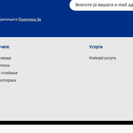
страницата
Политика За
ачите
Услуги
изводи
Waterjet услуга
ители
а плаќање
испорака
Политика за кол