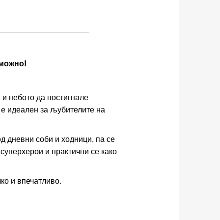
зможно!
а и небото да постигнале
 е идеален за љубителите на
 дневни соби и ходници, па се
 суперхерои и практични се како
ко и впечатливо.