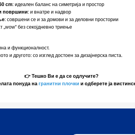
60 cm
: идеален баланс на симетрија и простор
ни површини
: и внатре и надвор
ње
: совршени се и за домови и за деловни простории
ат „wow“ без секојдневно триење
ина и функционалност.
ото и другото: со изглед достоен за дизајнерска писта.
👉 Тешко Ви е да се одлучите?
елата понуда на
гранитни плочки
и одберете ја вистинс