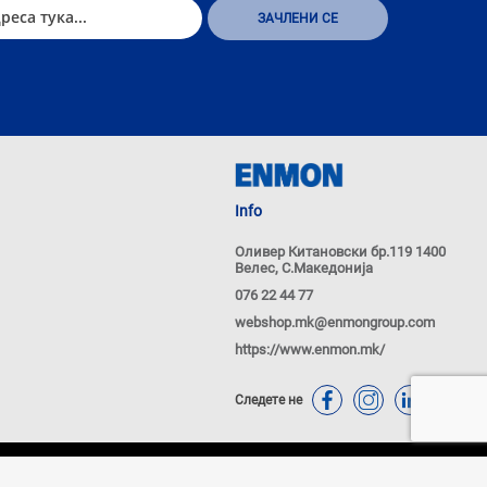
Info
Оливер Китановски бр.119 1400
Велес, С.Македонија
076 22 44 77
webshop.mk@enmongroup.com
https://www.enmon.mk/
Следете не
ачиња
Политика за приватност
Powered by
nopCommerce