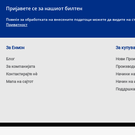
Пријавете се за нашиот билтен
Повеќе за обработката на внесените податоци можете да видите на 
Приватност
За Енмон
За купув
Блог
Нови Про
За компанијата
Производ
Контактирајте нѐ
Начини н
Мапа на сајтот
Начин на 
Поддршка
Copyright © 2026 ENMON.MKD. Сите права задржани.