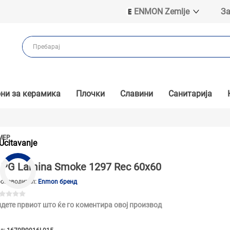
ENMON Zemlje
За
ENMON SRB
ENMON BIH
ENMON HR
ENMON MKD
ни за керамика
Плочки
Славини
Санитарија
МЕР
Ucitavanje
PG Lamina Smoke 1297 Rec 60x60
оизводител:
Enmon бренд
дете првиот што ќе го коментира овој производ