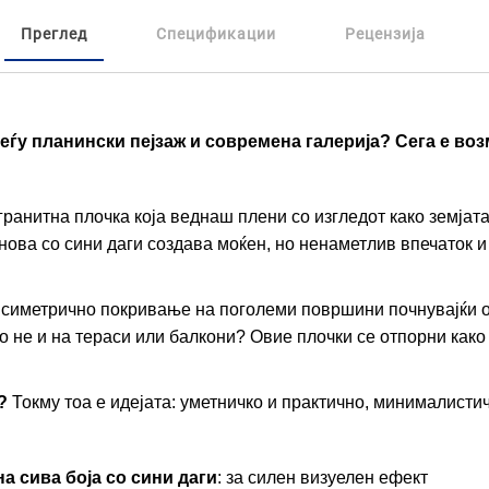
Преглед
Спецификации
Рецензија
меѓу планински пејзаж и современа галерија? Сега е во
гранитна плочка која веднаш плени со изгледот како земјат
нова со сини даги создава моќен, но ненаметлив впечаток и
 симетрично покривање на поголеми површини почнувајќи од
о не и на тераси или балкони? Овие плочки се отпорни како
?
Токму тоа е идејата: уметничко и практично, минималистич
а сива боја со сини даги
: за силен визуелен ефект