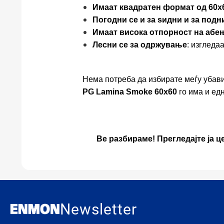
Имаат квадратен формат од 60x
Погодни се и за ѕидни и за под
Имаат висока отпорност на абе
Лесни се за одржување
: изгледа
Нема потреба да избирате меѓу убав
PG Lamina Smoke 60x60
го има и едн
Ве разбираме! Прегледајте ја ц
Newsletter