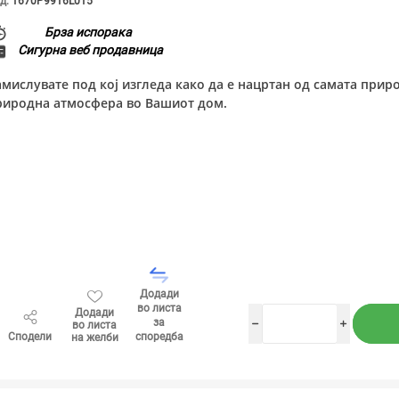
д:
1670P9916L015
Брза испорака
Сигурна веб продавница
амислувате под кој изгледа како да е нацртан од самата приро
риродна атмосфера во Вашиот дом.
Додади
во листа
Додади
за
во листа
h
i
Сподели
споредба
на желби