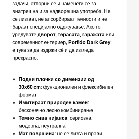
задачи, отпорни се и наменети се за
внатрешна и за надворешна употреба. Не
се лизгаат, не апсорбираат течности и не
бараат специјално одржување. Ако го
уредувате
дворот, терасата, гаражата
или
современиот ентериер,
Porfido Dark Grey
е тука за да издржи сѐ и да изгледа
прекрасно.
Подни плочки со димензии од
30x60 cm
: функционален и флексибилен
формат
Имитираат природен камен
:
бесконечно лесно комбинирање
Темно сива нијанса
: сериозна,
модерна, неутрална
Мат површина
: не се лизга и прави