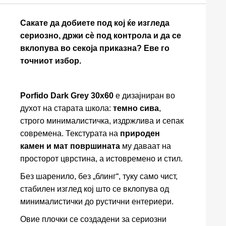
Сакате да добиете под кој ќе изгледа
сериозно, држи сѐ под контрола и да се
вклопува во секоја приказна? Еве го
точниот избор.
Porfido Dark Grey 30x60
е дизајниран во
духот на старата школа:
темно сива
,
строго минималистичка, издржлива и сепак
современа. Текстурата на
природен
камен и мат површината
му даваат на
просторот цврстина, а истовремено и стил.
Без шаренило, без „блинг“, туку само чист,
стабилен изглед кој што се вклопува од
минималистички до рустични ентериери.
Овие плочки се создадени за сериозни