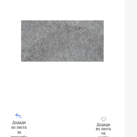
Додади
Додади
во листа
во листа
за
на