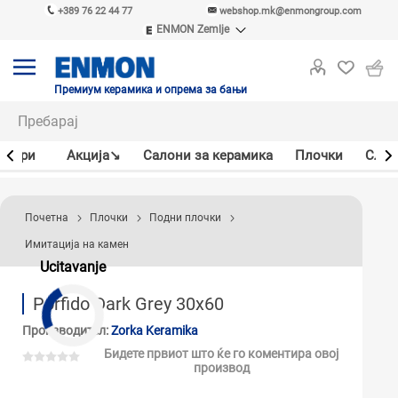
+389 76 22 44 77
webshop.mk@enmongroup.com
ENMON Zemlje
ENMON SRB
ENMON BIH
ENMON HR
Премиум керамика и опрема за бањи
ENMON MKD
јлери
Акцијa↘
Салони за керамика
Плочки
Слав
Почетна
Плочки
Подни плочки
Имитација на камен
Ucitavanje
Porfido Dark Grey 30x60
Производител:
Zorka Keramika
Бидете првиот што ќе го коментира овој
производ