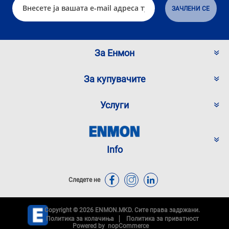
За Енмон
За купувачите
Услуги
Info
Следете не
Copyright © 2026 ENMON.MKD. Сите права задржани.
Политика за колачиња
Политика за приватност
Powered by
nopCommerce