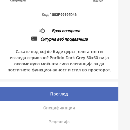
споредба
желби
Код:
1003P99195046
Брза испорака
Сигурна веб продавница
Сакате под кој ќе биде цврст, елегантен и
изгледа сериозно? Porfido Dark Grey 30x60 ви ја
овозможува моќната сива елеганција за да
постигнете функционалност и стил во просторот.
Преглед
Спецификации
Рецензија