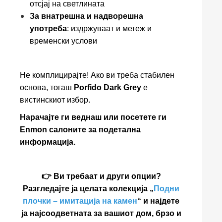
отсјај на светлината
За внатрешна и надворешна
употреба
: издржуваат и метеж и
временски услови
Не комплицирајте! Ако ви треба стабилен
основа, тогаш
Porfido Dark Grey
е
вистинскиот избор.
Нарачајте ги веднаш или посетете ги
Enmon салоните за подетална
информација.
👉 Ви требаат и други опции?
Разгледајте ја целата колекција „
Подни
плочки – имитација на камен
“ и најдете
ја најсоодветната за вашиот дом, брзо и