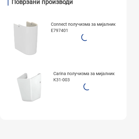
Поврзани производи
Connect получизма за мијалник
E797401
Carina получизма за мијалник
K31-003