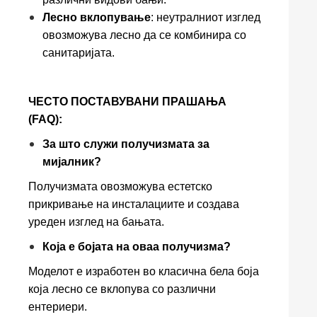
Лесно вклопување
: неутралниот изглед
овозможува лесно да се комбинира со
санитаријата.
ЧЕСТО ПОСТАВУВАНИ ПРАШАЊА
(FAQ):
За што служи получизмата за
мијалник?
Получизмата овозможува естетско
прикривање на инсталациите и создава
уреден изглед на бањата.
Која е бојата на оваа получизма?
Моделот е изработен во класична бела боја
која лесно се вклопува со различни
ентериери.