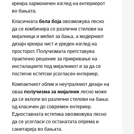
креира хармоничен изглед на ентериерот
во бањата.
Класичната
бела боја
овозможува лесно
да се комбинира со различни стилови на
мијалници и мебел за бања, а модерниот
дизајн креира чист и уреден изглед на
просторот. Получизмата претставува
практично решение за прикривање на
инсталациите под мијалникот и за да се
постигне естетски усогласен ентериер.
Компактниот облик и неутралниот дизајн на
оваа
получизма за мијалник
лесно може
да се вклопи во различни стилови на бања:
од класичен до современ ентериер.
Едноставната естетика овозможува лесно
да се усогласи со останатата опрема и
санитарија во бањата.