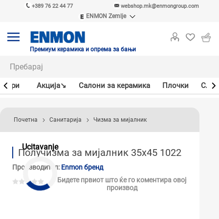
+389 76 22 44 77
webshop.mk@enmongroup.com
ENMON Zemlje
ENMON SRB
ENMON BIH
ENMON HR
Премиум керамика и опрема за бањи
ENMON MKD
јлери
Акцијa↘
Салони за керамика
Плочки
Слав
Почетна
Санитарија
Чизма за мијалник
Ucitavanje
Получизма за мијалник 35x45 1022
Производител:
Enmon бренд
Бидете првиот што ќе го коментира овој
производ