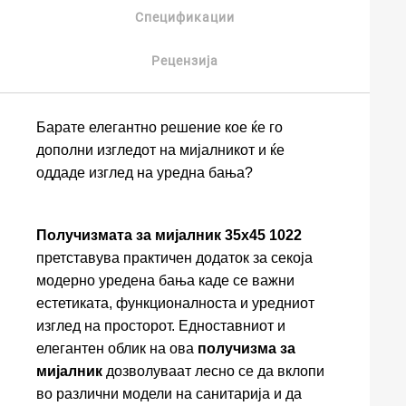
Спецификации
Рецензија
Барате елегантно решение кое ќе го
дополни изгледот на мијалникот и ќе
оддаде изглед на уредна бања?
Получизмата за мијалник 35x45 1022
претставува практичен додаток за секоја
модерно уредена бања каде се важни
естетиката, функционалноста и уредниот
изглед на просторот. Едноставниот и
елегантен облик на ова
получизма за
мијалник
дозволуваат лесно се да вклопи
во различни модели на санитарија и да