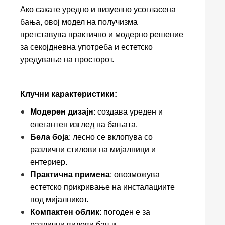
Ако сакате уредно и визуелно усогласена
бања, овој модел на получизма
претставува практично и модерно решение
за секојдневна употреба и естетско
уредување на просторот.
Клучни карактеристики:
Модерен дизајн
: создава уреден и
елегантен изглед на бањата.
Бела боја
: лесно се вклопува со
различни стилови на мијалници и
ентериер.
Практична примена
: овозможува
естетско прикривање на инсталациите
под мијалникот.
Компактен облик
: погоден е за
различни видови бањи.