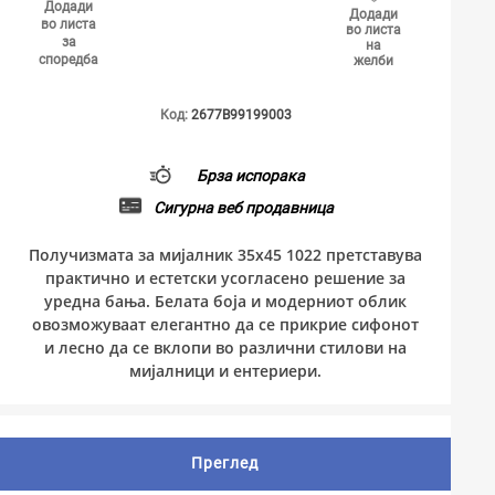
Додади
Додади
во листа
во листа
за
на
споредба
желби
Код:
2677B99199003
Брза испорака
Сигурна веб продавница
Получизмата за мијалник 35x45 1022 претставува
практично и естетски усогласено решение за
уредна бања. Белата боја и модерниот облик
овозможуваат елегантно да се прикрие сифонот
и лесно да се вклопи во различни стилови на
мијалници и ентериери.
Преглед