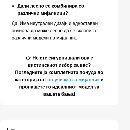
Дали лесно се комбинира со
различни мијалници?
Да. Има неутрален дизајн и едноставен
облик за да може лесно да се вклопи со
различни модели на мијалник.
👉 Не сте сигурни дали ова е
вистинскиот избор за вас?
Погледнете ја комплетната понуда во
категоријата
Получизма за мијалник
и
пронајдете го идеалниот модел за
вашата бања!