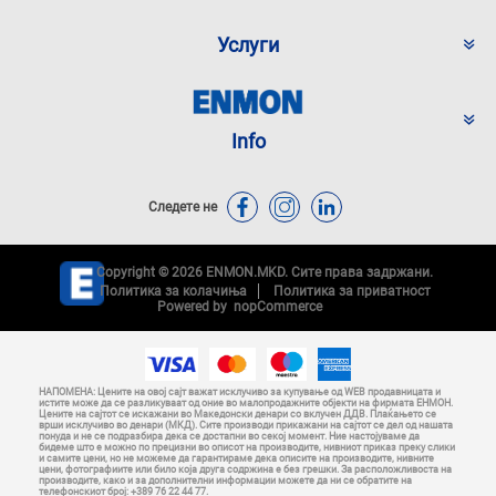
Услуги
Info
Следете не
Copyright © 2026 ENMON.MKD. Сите права задржани.
Политика за колачиња
Политика за приватност
Powered by
nopCommerce
НАПОМЕНА: Цените на овој сајт важат исклучиво за купување од WEB продавницата и
истите може да се разликуваат од оние во малопродажните објекти на фирмата ЕНМОН.
Цените на сајтот се искажани во Македонски денари со вклучен ДДВ. Плаќањето се
врши исклучиво во денари (МКД). Сите производи прикажани на сајтот се дел од нашата
понуда и не се подразбира дека се достапни во секој момент. Ние настојуваме да
бидеме што е можно по прецизни во описот на производите, нивниот приказ преку слики
и самите цени, но не можеме да гарантираме дека описите на производите, нивните
цени, фотографиите или било која друга содржина е без грешки. За расположливоста на
производите, како и за дополнителни информации можете да ни се обратите на
телефонскиот број: +389 76 22 44 77.