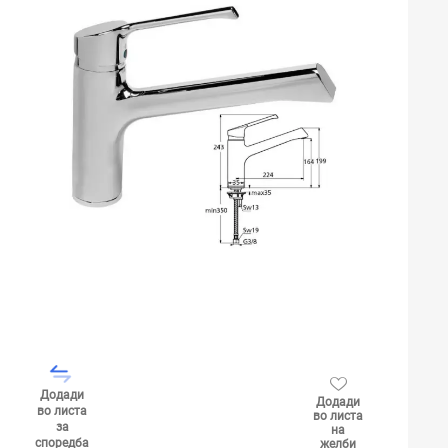
Додади
Додади
во листа
во листа
за
на
споредба
желби