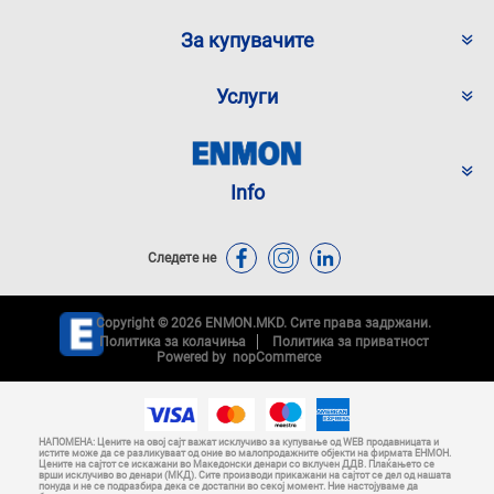
За купувачите
Услуги
Info
Следете не
Copyright © 2026 ENMON.MKD. Сите права задржани.
Политика за колачиња
Политика за приватност
Powered by
nopCommerce
НАПОМЕНА: Цените на овој сајт важат исклучиво за купување од WEB продавницата и
истите може да се разликуваат од оние во малопродажните објекти на фирмата ЕНМОН.
Цените на сајтот се искажани во Македонски денари со вклучен ДДВ. Плаќањето се
врши исклучиво во денари (МКД). Сите производи прикажани на сајтот се дел од нашата
понуда и не се подразбира дека се достапни во секој момент. Ние настојуваме да