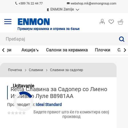
+389 76 22 44 77
webshop.mk@enmongroup.com
ENMON Zemlje
ENMON SRB
ENMON BIH
ENMON HR
Премиум керамика и опрема за бањи
ENMON MKD
јлери
Акцијa↘
Салони за керамика
Плочки
Слав
Почетна
Славини
Славини за садопер
Ucitavanje
Retta Славинa за Садопер со Лиено
Изливно Луле B8981AA
Производител:
Ideal Standard
Бидете првиот што ќе го коментира овој
производ