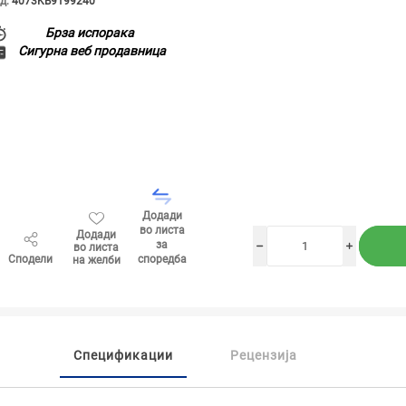
д:
4073KB9199240
Брза испорака
Сигурна веб продавница
Додади
во листа
Додади
за
во листа
h
i
Сподели
споредба
на желби
Спецификации
Рецензија