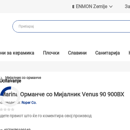
ENMON Zemlje
За
ENMON SRB
ENMON BIH
ENMON HR
ENMON MKD
ни за керамика
Плочки
Славини
Санитарија
Мијалник со орманче
Ucitavanje
Marina Орманче со Мијалник Venus 90 900BX
оизводител:
Roper Co.
дете првиот што ќе го коментира овој производ