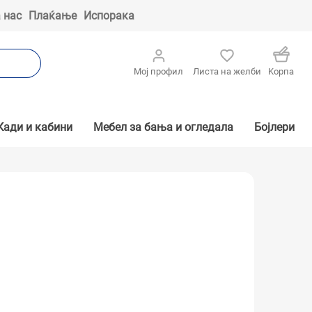
 нас
Плаќање
Испорака
Мој профил
Листа на желби
Kорпа
Кади и кабини
Мебел за бања и огледала
Бојлери