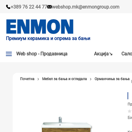
+389 76 22 44 77
webshop.mk@enmongroup.com
Премиум керамика и опрема за бањи
Web shop - Продавница
Акцијa↘
Сало
АКЦИЈA↘
Почетна
Мебел за бања и огледала
Орманчиња за бања
НАШИ ПРЕПОРАКИ
ПЛОЧКИ
Пр
СЛАВИНИ
КАДИ И КАБИНИ
Би
САНИТАРИЈА