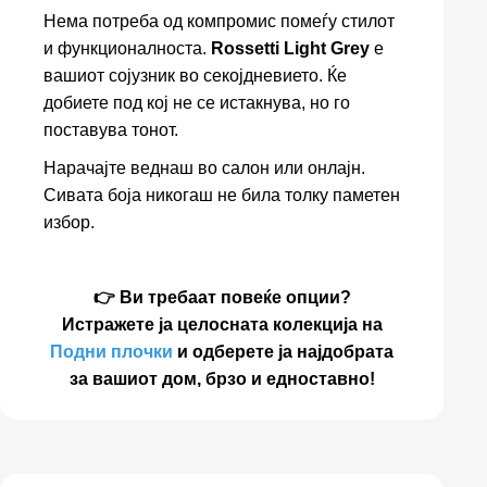
Нема потреба од компромис помеѓу стилот
и функционалноста.
Rossetti Light Grey
е
вашиот сојузник во секојдневието. Ќе
добиете под кој не се истакнува, но го
поставува тонот.
Нарачајте веднаш во салон или онлајн.
Сивата боја никогаш не била толку паметен
избор.
👉 Ви требаат повеќе опции?
Истражете ја целосната колекција на
Подни плочки
и одберете ја најдобрата
за вашиот дом, брзо и едноставно!