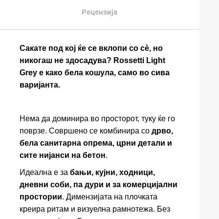
Рецензија
Сакате под кој ќе се вклопи со сè, но
никогаш не здосадува? Rossetti Light
Grey е како бела кошула, само во сива
варијанта.
Нема да доминира во просторот, туку ќе го
поврзе. Совршено се комбинира со
дрво,
бела санитарна опрема, црни детали и
сите нијанси на бетон
.
Идеална е за
бањи, кујни, ходници,
дневни соби, па дури и за комерцијални
простории
.
Димензијата на плочката
креира ритам и визуелна рамнотежа. Без