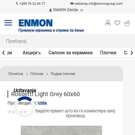
+389 76 22 44 77
webshop.mk@enmongroup.com
ENMON Zemlje
ENMON SRB
ENMON BIH
ENMON HR
Премиум керамика и опрема за бањи
ENMON MKD
јлери
Акцијa↘
Салони за керамика
Плочки
Слав
Почетна
Плочки
Подни плочки
Ucitavanje
Rossetti Light Grey 60x60
Производител:
Izida
Бидете првиот што ќе го коментира овој
производ