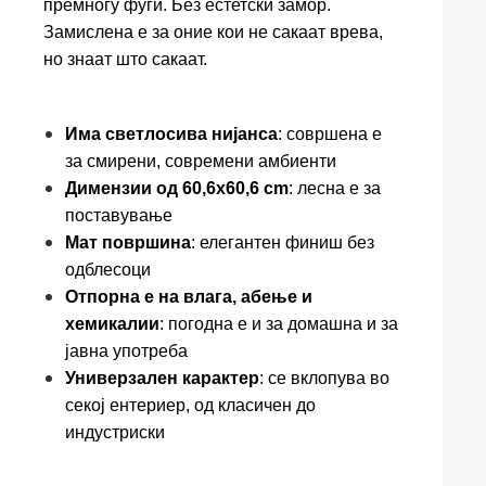
премногу фуги. Без естетски замор.
Замислена е за оние кои не сакаат врева,
но знаат што сакаат.
Има светлосива нијанса
: совршена е
за смирени, современи амбиенти
Димензии од 60,6x60,6 cm
: лесна е за
поставување
Мат површина
: елегантен финиш без
одблесоци
Отпорна е на влага, абење и
хемикалии
: погодна е и за домашна и за
јавна употреба
Универзален карактер
: се вклопува во
секој ентериер, од класичен до
индустриски