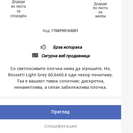
Додади
Додади
во листа
во листа
за
на
споредба
желби
Код:
1706P99165001
Брза испорака
Сигурна веб продавница
Со светлосивите плочки нема да згрешите. Но,
Rossetti Light Grey 60,6x60,6 оди чекор понатаму.
Таа е вашиот тивок сопатник: дискретна,
ненаметлива, а сепак забележлива плочка.
Преглед
Спецификации