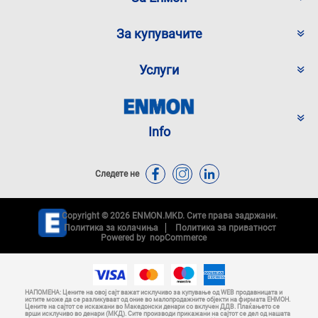
За купувачите
Услуги
Info
Следете не
Copyright © 2026 ENMON.MKD. Сите права задржани.
Политика за колачиња
Политика за приватност
Powered by
nopCommerce
НАПОМЕНА: Цените на овој сајт важат исклучиво за купување од WEB продавницата и
истите може да се разликуваат од оние во малопродажните објекти на фирмата ЕНМОН.
Цените на сајтот се искажани во Македонски денари со вклучен ДДВ. Плаќањето се
врши исклучиво во денари (МКД). Сите производи прикажани на сајтот се дел од нашата