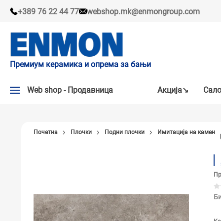
+389 76 22 44 77
webshop.mk@enmongroup.com
Премиум керамика и опрема за бањи
Web shop - Продавница
Акцијa↘
Сало
АКЦИЈA↘
Почетна
Плочки
Подни плочки
Имитација на камен
НАШИ ПРЕПОРАКИ
ПЛОЧКИ
Пр
СЛАВИНИ
КАДИ И КАБИНИ
Би
САНИТАРИЈА