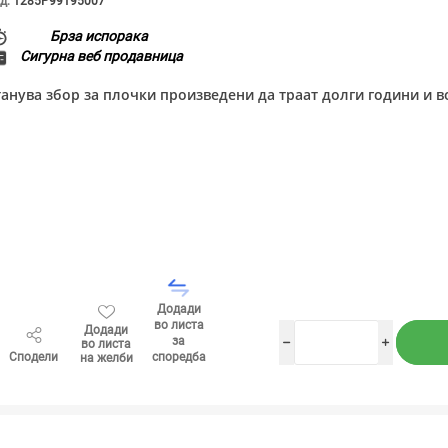
д:
1285P99195007
Брза испорака
Сигурна веб продавница
танува збор за плочки произведени да траат долги години и во
Додади
во листа
Додади
за
во листа
h
i
Сподели
споредба
на желби