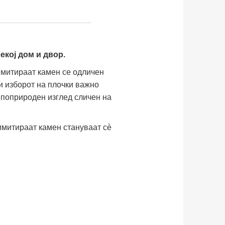
екој дом и двор.
имитираат камен се одличен
ри изборот на плочки важно
 поприроден изглед сличен на
 имитираат камен стануваат сè