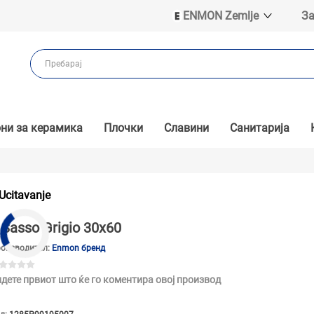
ENMON Zemlje
За
ENMON SRB
ENMON BIH
ENMON HR
ENMON MKD
ни за керамика
Плочки
Славини
Санитарија
Ucitavanje
Sasso Grigio 30x60
оизводител:
Enmon бренд
дете првиот што ќе го коментира овој производ