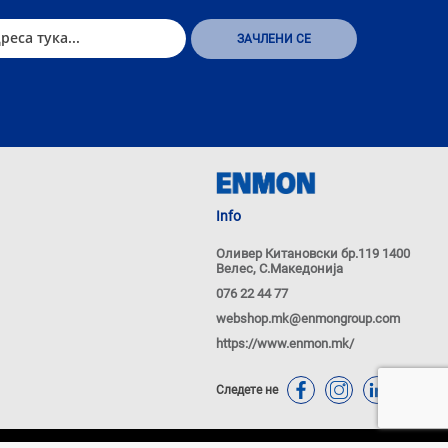
Info
Оливер Китановски бр.119 1400
Велес, С.Македонија
076 22 44 77
webshop.mk@enmongroup.com
https://www.enmon.mk/
Следете не