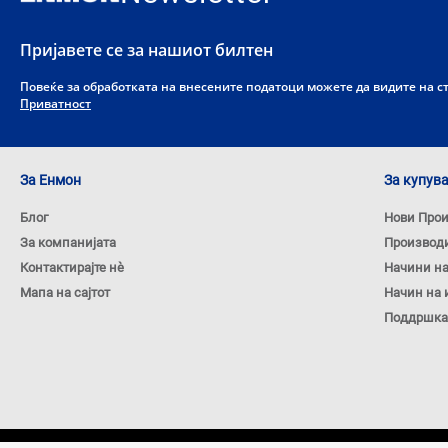
Пријавете се за нашиот билтен
Повеќе за обработката на внесените податоци можете да видите на 
Приватност
За Енмон
За купув
Блог
Нови Про
За компанијата
Производ
Контактирајте нѐ
Начини н
Мапа на сајтот
Начин на 
Поддршка