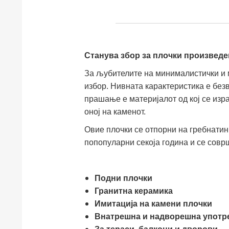
Станува збор за плочки произведен
За љубителите на минималистички и
избор. Нивната карактеристика е безв
прашање е материјалот од кој се изр
оној на каменот.
Овие плочки се отпорни на гребнатин
попопуларни секоја година и се совр
Подни плочки
Гранитна керамика
Имитација на камени плочки
Внатрешна и надворешна употр