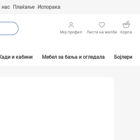
 нас
Плаќање
Испорака
Мој профил
Листа на желби
Kорпа
Кади и кабини
Мебел за бања и огледала
Бојлери