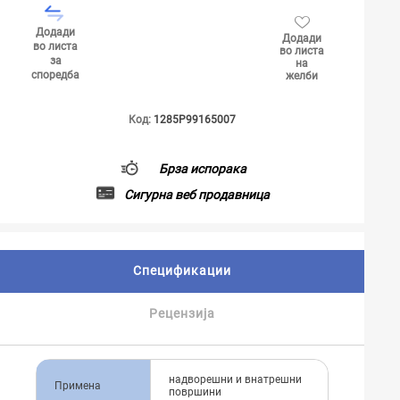
Додади
Додади
во листа
во листа
за
на
споредба
желби
Код:
1285P99165007
Брза испорака
Сигурна веб продавница
Спецификации
Рецензија
надворешни и внатрешни
Примена
површини