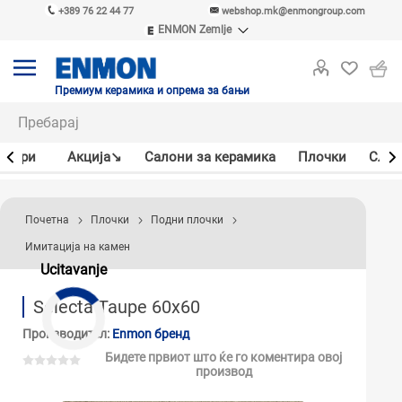
+389 76 22 44 77
webshop.mk@enmongroup.com
ENMON Zemlje
ENMON SRB
ENMON BIH
ENMON HR
Премиум керамика и опрема за бањи
ENMON MKD
јлери
Акцијa↘
Салони за керамика
Плочки
Слав
Почетна
Плочки
Подни плочки
Имитација на камен
Ucitavanje
Selecta Taupe 60x60
Производител:
Enmon бренд
Бидете првиот што ќе го коментира овој
производ