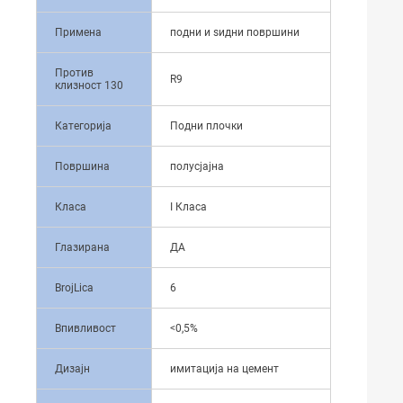
Примена
подни и ѕидни површини
Против
R9
клизност 130
Категорија
Подни плочки
Површина
полусјајна
Класа
I Класа
Глазирана
ДА
BrojLica
6
Впивливост
<0,5%
Дизајн
имитација на цемент