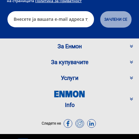
на страницата
Политика За Приватност
За Енмон
За купувачите
Услуги
Info
Следете не