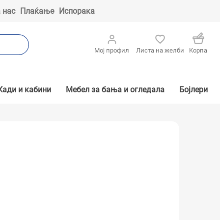
 нас
Плаќање
Испорака
Мој профил
Листа на желби
Kорпа
Кади и кабини
Мебел за бања и огледала
Бојлери