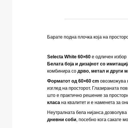
Барате подна плочка која на простор
Selecta White 60×60
е одличен избор 
Белата боја и дизајнот со имитаци
комбинира со
дрво, метал и други 
Форматот од 60×60 cm
овозможува в
изглед на просторот. Глазираната п
што е практично решение за простори
класа
на квалитет и е наменета за он
Неутралната бела нијанса дозволува 
дневни соби
, посебно кога сакате м