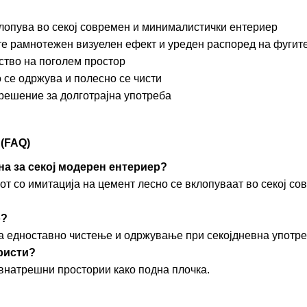
лопува во секој современ и минималистички ентериер
те рамнотежен визуелен ефект и уреден распоред на фугит
ство на поголем простор
 се одржува и полесно се чисти
решение за долготрајна употреба
(FAQ)
дна за секој модерен ентериер?
нот со имитација на цемент лесно се вклопуваат во секој с
о?
 едноставно чистење и одржување при секојдневна употре
ристи?
 внатрешни простории како подна плочка.