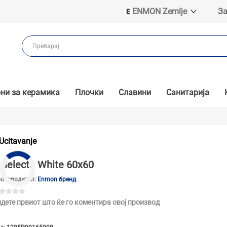
ENMON Zemlje
За
ENMON SRB
ENMON BIH
ENMON HR
ENMON MKD
ни за керамика
Плочки
Славини
Санитарија
Ucitavanje
Selecta White 60x60
оизводител:
Enmon бренд
дете првиот што ќе го коментира овој производ