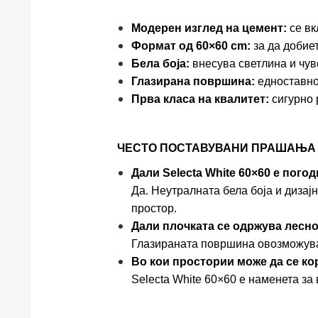
Модерен изглед на цемент:
се вк
Формат од 60×60 cm:
за да добие
Бела боја:
внесува светлина и чув
Глазирана површина:
едноставно
Прва класа на квалитет:
сигурно 
ЧЕСТО ПОСТАВУВАНИ ПРАШАЊА 
Дали Selecta White 60×60 е пого
Да. Неутралната бела боја и дизај
простор.
Дали плочката се одржува лесн
Глазираната површина овозможува
Во кои простории може да се ко
Selecta White 60×60 е наменета за