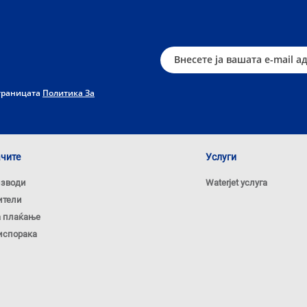
страницата
Политика За
ачите
Услуги
изводи
Waterjet услуга
ители
а плаќање
испорака