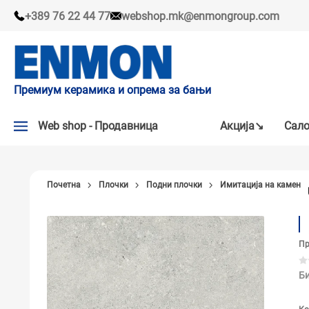
+389 76 22 44 77
webshop.mk@enmongroup.com
Премиум керамика и опрема за бањи
Web shop - Продавница
Акцијa↘
Сало
АКЦИЈA↘
Почетна
Плочки
Подни плочки
Имитација на камен
НАШИ ПРЕПОРАКИ
ПЛОЧКИ
Пр
СЛАВИНИ
КАДИ И КАБИНИ
Би
САНИТАРИЈА