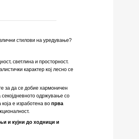
азлични стилови на уредување?
ност, светлина и просторност.
листички карактер кој лесно се
е за да се добие хармоничен
а секојдневното одржување со
 која е изработена во
прва
нкционалност.
њи и кујни до ходници и