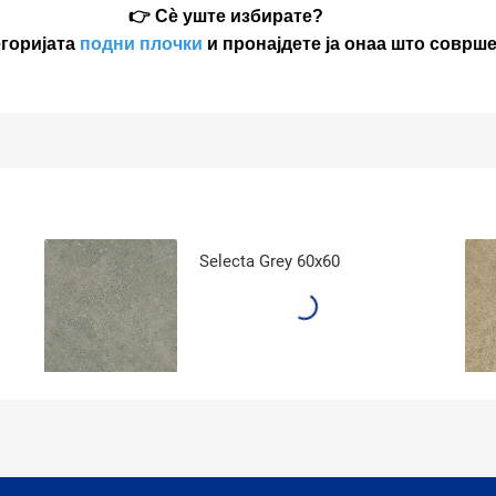
👉 Сѐ уште избирате?
егоријата
подни плочки
и пронајдете ја онаа што соврш
Selecta Grey 60x60