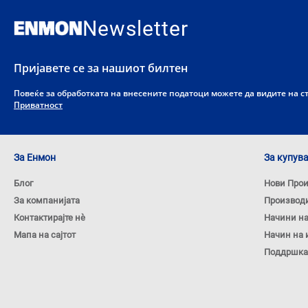
Newsletter
Пријавете се за нашиот билтен
Повеќе за обработката на внесените податоци можете да видите на 
Приватност
За Енмон
За купув
Блог
Нови Про
За компанијата
Производ
Контактирајте нѐ
Начини н
Мапа на сајтот
Начин на 
Поддршка