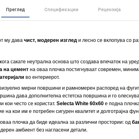
Преглед
Спецификации
Рецензија
от му дава
чист, модерен изглед
и лесно се вклопува со р
кога сакате неутрална основа што создава впечаток на уред
ја на цемент
на оваа плочка постигнуваат современ, минима
материјали
во ентериерот.
изуелно мирни површини и рамномерен распоред на фугит
овршина дава дополнителна естетска површина и го олеснув
и кои често се користат.
Selecta White 60x60
е подна плочка
ие на кои им е потребен сигурен квалитет и долготрајна фу
оваа плочка да биде идеална за различни простории: од
ба
одерен амбиент без нагласени детали.