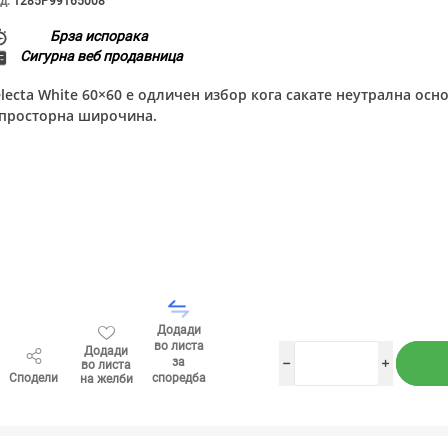
д:
1285P99165008
Брза испорака
Сигурна веб продавница
electa White 60×60 е одличен избор кога сакате неутрална осн
 просторна широчина.
Додади
во листа
Додади
за
во листа
h
i
Сподели
споредба
на желби