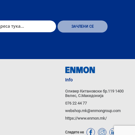
Info
Оливер Китановски бр.119 1400
Велес, С.Македонија
076 22 44 77
webshop.mk@enmongroup.com
https://www.enmon.mk/
Следете не