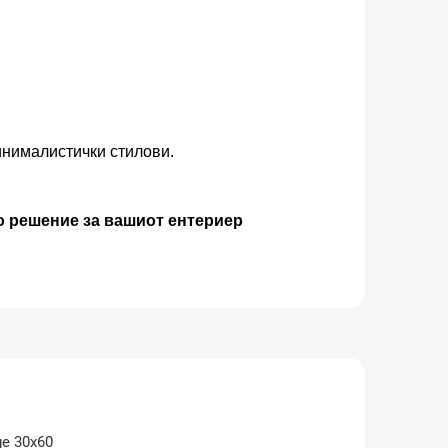
инималистички стилови.
о решение за вашиот ентериер
ge 30x60