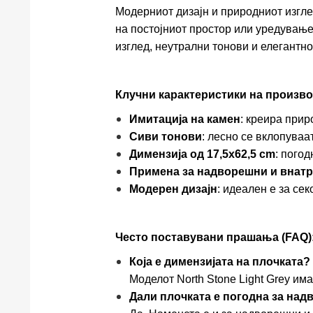
Модерниот дизајн и природниот изгл
на постојниот простор или уредувањ
изглед, неутрални тонови и елегантн
Клучни карактеристики на произво
Имитација на камен
: креира прир
Сиви тонови
: лесно се вклопуваа
Димензија од 17,5x62,5 cm
: пого
Примена за надворешни и внат
Модерен дизајн
: идеален е за се
Често поставувани прашања (FAQ)
Која е димензијата на плочката?
Моделот North Stone Light Grey има
Дали плочката е погодна за на