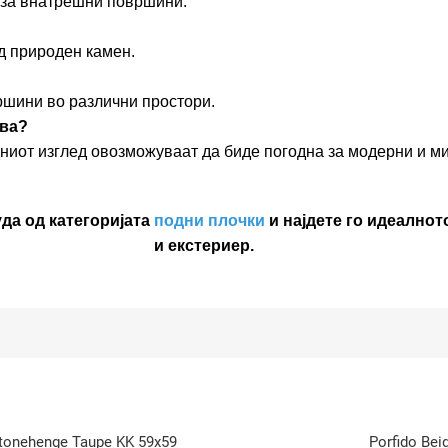
 за внатрешни површини.
д природен камен.
ршини во различни простори.
ува?
ниот изглед овозможуваат да биде погодна за модерни и м
да од категоријата
подни плочки
и најдете го идеалнот
и екстериер.
tonehenge Taupe KK 59x59
Porfido Bei