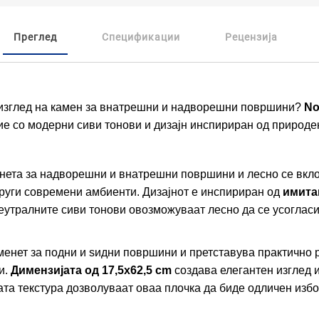
Преглед
Спецификации
Рецензија
 изглед на камен за внатрешни и надворешни површини?
No
е со модерни сиви тонови и дизајн инспириран од природе
нета за надворешни и внатрешни површини и лесно се вкл
други современи амбиенти. Дизајнот е инспириран од
имита
еутралните сиви тонови овозможуваат лесно да се усогласи
менет за подни и ѕидни површини и претставува практично
и.
Димензијата од 17,5x62,5 cm
создава елегантен изглед
ата текстура дозволуваат оваа плочка да биде одличен избо