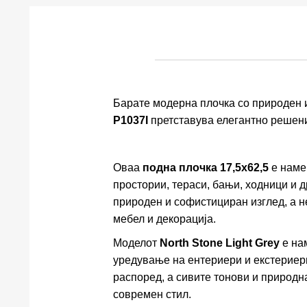
Барате модерна плочка со природен
P1037I
претставува елегантно решени
Оваа
подна плочка 17,5x62,5
е наме
простории, тераси, бањи, ходници и 
природен и софистициран изглед, а н
мебел и декорација.
Моделот
North Stone Light Grey
е на
уредување на ентериери и екстериер
распоред, а сивите тонови и природн
современ стил.