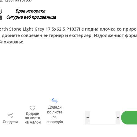
д:
1238P99151037
Брза испорака
Сигурна веб продавница
orth Stone Light Grey 17,5x62,5 P1037I е подна плочка со при
а добиете современ ентериер и екстериер. Издолжениот форм
бложување.
Додади
во листа
Додади
за
во листа
h
i
Сподели
споредба
на желби