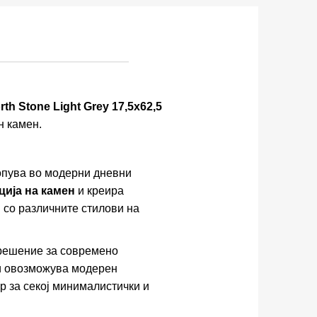
rth Stone Light Grey 17,5x62,5
н камен.
опува во модерни дневни
ција на камен
и креира
 со различните стилови на
 решение за современо
 и овозможува модерен
р за секој минималистички и