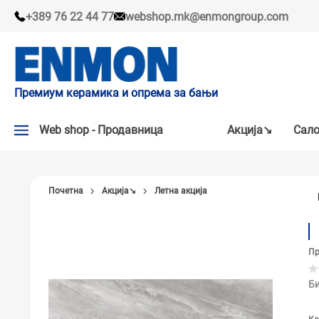
+389 76 22 44 77
webshop.mk@enmongroup.com
Премиум керамика и опрема за бањи
Web shop - Продавница
Акцијa↘
Сало
АКЦИЈA↘
Почетна
Акцијa↘
Летна акција
НАШИ ПРЕПОРАКИ
ПЛОЧКИ
Пр
СЛАВИНИ
КАДИ И КАБИНИ
Би
САНИТАРИЈА