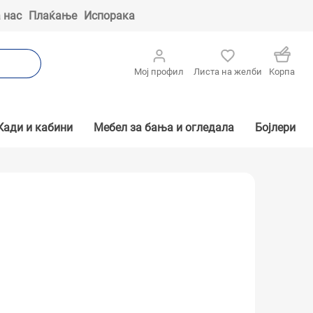
 нас
Плаќање
Испорака
Мој профил
Листа на желби
Kорпа
Кади и кабини
Мебел за бања и огледала
Бојлери