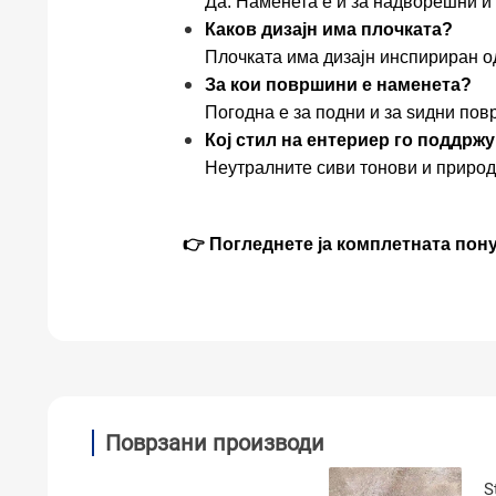
Да. Наменета е и за надворешни и
Каков дизајн има плочката?
Плочката има дизајн инспириран о
За кои површини е наменета?
Погодна е за подни и за ѕидни пов
Кој стил на ентериер го поддрж
Неутралните сиви тонови и природ
👉 Погледнете ја комплетната пону
Поврзани производи
S