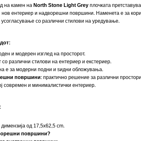
ед на камен на
North Stone Light Grey
плочката претставува
е нов ентериер и надворешни површини. Наменета е за кор
о усогласување со различни стилови на уредување.
дот:
оден и модерен изглед на просторот.
т со различни стилови на ентериер и екстериер.
дна е за модерни подни и ѕидни обложувања.
решни површини
: практично решение за различни простори
кој современ и минималистички ентериер.
:
 димензија од 17,5x62,5 cm.
дворешни површини?