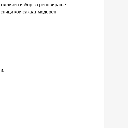
 одличен избор за реновирање
исници кои сакаат модерен
и.