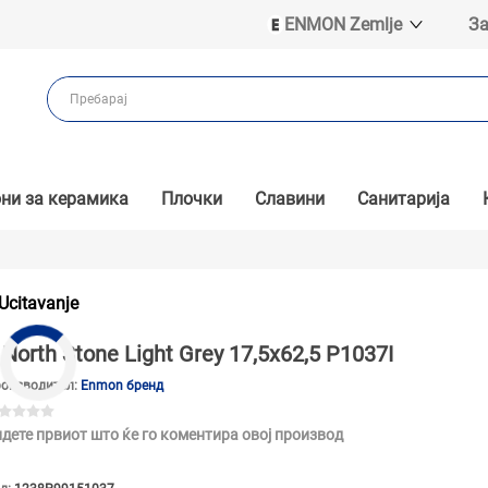
ENMON Zemlje
За
ENMON SRB
ENMON BIH
ENMON HR
ENMON MKD
ни за керамика
Плочки
Славини
Санитарија
Ucitavanje
North Stone Light Grey 17,5x62,5 P1037I
оизводител:
Enmon бренд
дете првиот што ќе го коментира овој производ