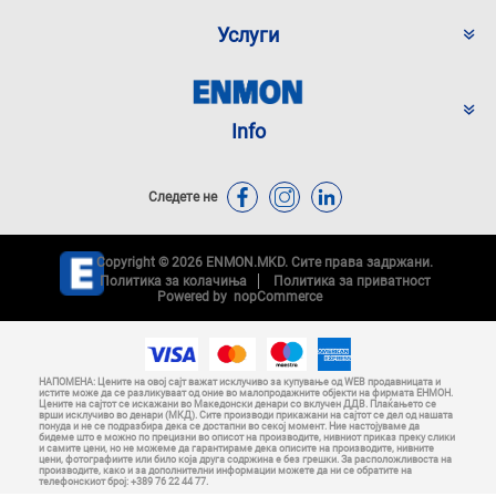
Услуги
Info
Следете не
Copyright © 2026 ENMON.MKD. Сите права задржани.
Политика за колачиња
Политика за приватност
Powered by
nopCommerce
НАПОМЕНА: Цените на овој сајт важат исклучиво за купување од WEB продавницата и
истите може да се разликуваат од оние во малопродажните објекти на фирмата ЕНМОН.
Цените на сајтот се искажани во Македонски денари со вклучен ДДВ. Плаќањето се
врши исклучиво во денари (МКД). Сите производи прикажани на сајтот се дел од нашата
понуда и не се подразбира дека се достапни во секој момент. Ние настојуваме да
бидеме што е можно по прецизни во описот на производите, нивниот приказ преку слики
и самите цени, но не можеме да гарантираме дека описите на производите, нивните
цени, фотографиите или било која друга содржина е без грешки. За расположливоста на
производите, како и за дополнителни информации можете да ни се обратите на
телефонскиот број: +389 76 22 44 77.