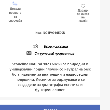
Додади
Додади
во листа
во листа
за
на
споредба
желби
Код:
1021P9916500U
Брза испорака
Сигурна веб продавница
Stoneline Natural 9823 60x60 се природни и
универзални подни плочки со неутрална беж
боја, идеални за внатрешни и надворешни
површини. Лесни се за одржување и се
создадени за долготрајна естетика и
функционалност.