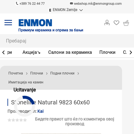
+389 76 22 44 77
webshop.mk@enmongroup.com
ENMON Zemlje
ENMON SRB
ENMON BIH
ENMON HR
Премиум керамика и опрема за бањи
ENMON MKD
јлери
Акцијa↘
Салони за керамика
Плочки
Слав
Почетна
Плочки
Подни плочки
Имитација на камен
Ucitavanje
Stoneline Natural 9823 60x60
Производител:
Kai
Бидете првиот што ќе го коментира овој
производ