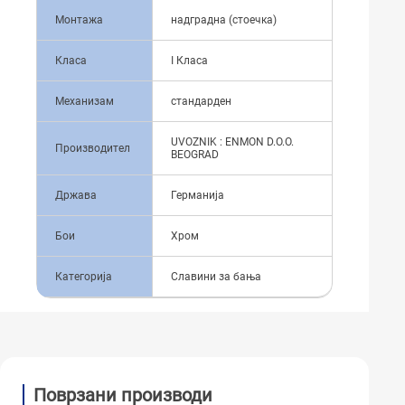
Монтажа
надградна (стоечка)
Класа
I Класа
Механизам
стандарден
UVOZNIK : ENMON D.O.O.
Производител
BEOGRAD
Држава
Германија
Бои
Хром
Категорија
Славини за бања
Поврзани производи