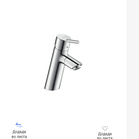
Додади
Додади
во листа
во листа