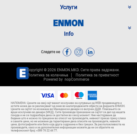
Услуги
Info
Следете не
Copyright © 2026 ENMON.MKD. Сите права задржани.
Политика за колачиња
Политика за приватност
Powered by
nopCommerce
НАПОМЕНА: Цените на овој сајт важат исклучиво за купување од WEB продавницата и
истите може да се разликуваат од оние во малопродажните објекти на фирмата ЕНМОН.
Цените на сајтот се искажани во Македонски денари со вклучен ДДВ. Плаќањето се
врши исклучиво во денари (МКД). Сите производи прикажани на сајтот се дел од нашата
понуда и не се подразбира дека се достапни во секој момент. Ние настојуваме да
бидеме што е можно по прецизни во описот на производите, нивниот приказ преку слики
и самите цени, но не можеме да гарантираме дека описите на производите, нивните
цени, фотографиите или било која друга содржина е без грешки. За расположливоста на
производите, како и за дополнителни информации можете да ни се обратите на
телефонскиот број: +389 76 22 44 77.