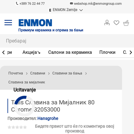
+389 76 22 44 77
webshop.mk@enmongroup.com
ENMON Zemlje
ENMON SRB
ENMON BIH
ENMON HR
Премиум керамика и опрема за бањи
ENMON MKD
јлери
Акцијa↘
Салони за керамика
Плочки
Слав
Почетна
Славини
Славини за бања
Славина за мијалник
Ucitavanje
Talis Славина за Мијалник 80
Chrome 32053000
Производител:
Hansgrohe
Бидете првиот што ќе го коментира овој
производ