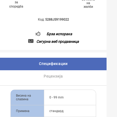
за
на
споредба
желби
Код:
5288JS9199022
Брза испорака
Сигурна веб продавница
Спецификации
Рецензија
Висина на
0 - 99 mm
славина
Примена
стандард