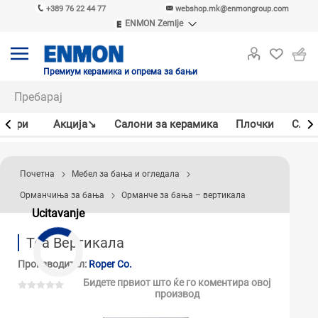
+389 76 22 44 77
webshop.mk@enmongroup.com
ENMON Zemlje
ENMON SRB
ENMON BIH
ENMON HR
Премиум керамика и опрема за бањи
ENMON MKD
јлери
Акцијa↘
Салони за керамика
Плочки
Слав
Почетна
Мебел за бања и огледала
Орманчиња за бања
Орманче за бања – вертикала
Ucitavanje
Tea Вертикала
Производител:
Roper Co.
Бидете првиот што ќе го коментира овој
производ