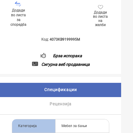
Додади
Додади
во листа
во листа
за
на
споредба
желби
Код:
4073KB9199995M
Брза испорака
Сигурна веб продавница
Спецификации
Рецензија
Категорија
Мебел за бањи