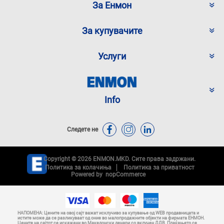
За Енмон
За купувачите
Услуги
Info
Следете не
Copyright © 2026 ENMON.MKD. Сите права задржани.
Политика за колачиња
Политика за приватност
Powered by
nopCommerce
НАПОМЕНА: Цените на овој сајт важат исклучиво за купување од WEB продавницата и
истите може да се разликуваат од оние во малопродажните објекти на фирмата ЕНМОН.
Цените на сајтот се искажани во Македонски денари со вклучен ДДВ. Плаќањето се