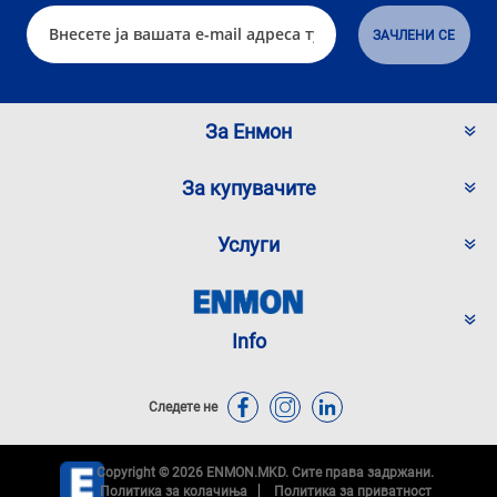
За Енмон
За купувачите
Услуги
Info
Следете не
Copyright © 2026 ENMON.MKD. Сите права задржани.
Политика за колачиња
Политика за приватност