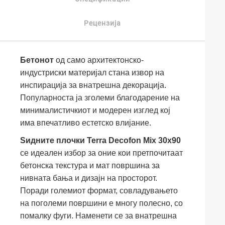
Рецензија
Бетонот
од само архитектонско-
индустриски материјал стана извор на
инспирација за внатрешна декорација.
Популарноста ја зголеми благодарение на
минималистичкиот и модерен изглед кој
има впечатливо естетско влијание.
Ѕидните плочки Terra Decofon Mix 30x90
се идеален избор за оние кои претпочитаат
бетонска текстура и мат површина за
нивната бања и дизајн на просторот.
Поради големиот формат, совладувањето
на поголеми површини е многу полесно, со
помалку фуги. Наменети се за внатрешна