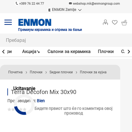
+389 76 22 44 77
webshop.mk@enmongroup.com
ENMON Zemlje
ENMON SRB
ENMON BIH
ENMON HR
Премиум керамика и опрема за бањи
ENMON MKD
јлери
Акцијa↘
Салони за керамика
Плочки
Слав
Почетна
Плочки
Ѕидни плочки
Плочки за кујна
Ucitavanje
Terra Decofon Mix 30x90
Производител:
Bien
Бидете првиот што ќе го коментира овој
производ