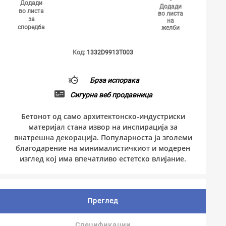
Додади
Додади
во листа
во листа
за
на
споредба
желби
Код:
1332D9913T003
Брза испорака
Сигурна веб продавница
Бетонот од само архитектонско-индустриски
материјал стана извор на инспирација за
внатрешна декорација. Популарноста ја зголеми
благодарение на минималистичкиот и модерен
изглед кој има впечатливо естетско влијание.
Преглед
Спецификации