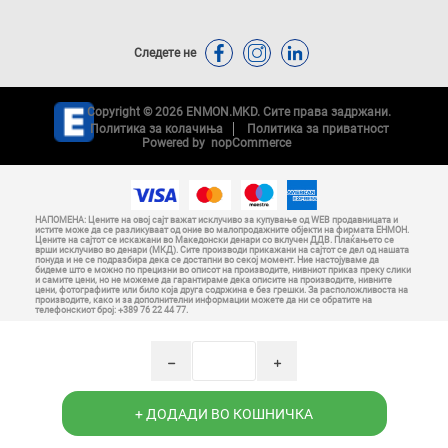
Следете не
Copyright © 2026 ENMON.MKD. Сите права задржани.
Политика за колачиња
Политика за приватност
Powered by
nopCommerce
НАПОМЕНА: Цените на овој сајт важат исклучиво за купување од WEB продавницата и
истите може да се разликуваат од оние во малопродажните објекти на фирмата ЕНМОН.
Цените на сајтот се искажани во Македонски денари со вклучен ДДВ. Плаќањето се
врши исклучиво во денари (МКД). Сите производи прикажани на сајтот се дел од нашата
понуда и не се подразбира дека се достапни во секој момент. Ние настојуваме да
бидеме што е можно по прецизни во описот на производите, нивниот приказ преку слики
и самите цени, но не можеме да гарантираме дека описите на производите, нивните
цени, фотографиите или било која друга содржина е без грешки. За расположливоста на
производите, како и за дополнителни информации можете да ни се обратите на
телефонскиот број: +389 76 22 44 77.
h
i