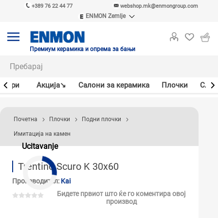
+389 76 22 44 77
webshop.mk@enmongroup.com
ENMON Zemlje
ENMON SRB
ENMON BIH
ENMON HR
Премиум керамика и опрема за бањи
ENMON MKD
јлери
Акцијa↘
Салони за керамика
Плочки
Слав
Почетна
Плочки
Подни плочки
Имитација на камен
Ucitavanje
Trentino Scuro K 30x60
Производител:
Kai
Бидете првиот што ќе го коментира овој
производ