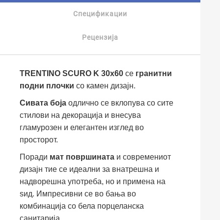
Спецификации
Рецензија
TRENTINO SCURO K 30x60
се
гранитни
подни плочки
со камен дизајн.
Сивата боја
одлично се вклопува со сите
стилови на декорација и внесува
гламурозен и елегантен изглед во
просторот.
Поради
мат површината
и современиот
дизајн тие се идеални за внатрешна и
надворешна употреба, но и примена на
ѕид. Импресивни се во бања во
комбинација со бела порцеланска
санитарија.