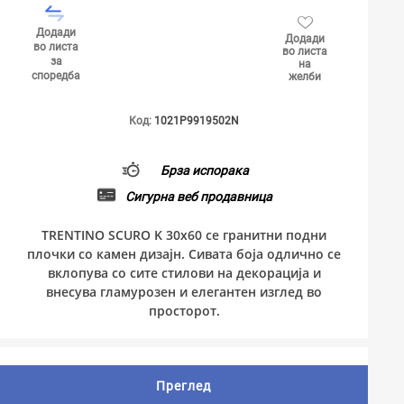
Додади
Додади
во листа
во листа
за
на
споредба
желби
Код:
1021P9919502N
Брза испорака
Сигурна веб продавница
TRENTINO SCURO K 30x60 се гранитни подни
плочки со камен дизајн. Сивата боја одлично се
вклопува со сите стилови на декорација и
внесува гламурозен и елегантен изглед во
просторот.
Преглед