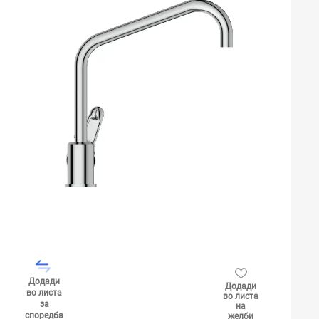
Додади
Додади
во листа
во листа
за
на
споредба
желби