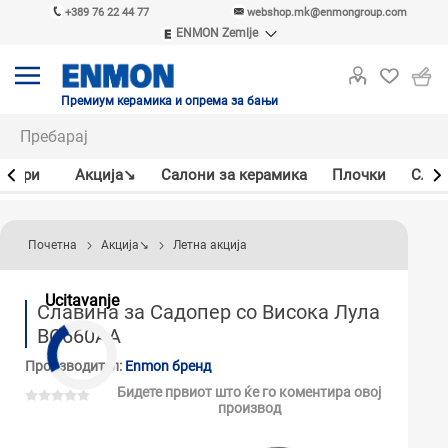
+389 76 22 44 77
webshop.mk@enmongroup.com
ENMON Zemlje
ENMON SRB
ENMON BIH
ENMON HR
Премиум керамика и опрема за бањи
ENMON MKD
јлери
Акцијa↘
Салони за керамика
Плочки
Слав
Почетна
Акцијa↘
Летна акција
Ucitavanje
Славина за Садопер со Висока Лула
BC660AA
Производител:
Enmon бренд
Бидете првиот што ќе го коментира овој
производ