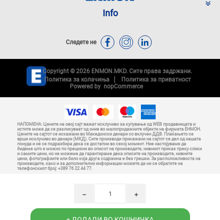
Info
Следете не
Copyright © 2026 ENMON.MKD. Сите права задржани.
Политика за колачиња
Политика за приватност
Powered by
nopCommerce
НАПОМЕНА: Цените на овој сајт важат исклучиво за купување од WEB продавницата и
истите може да се разликуваат од оние во малопродажните објекти на фирмата ЕНМОН.
Цените на сајтот се искажани во Македонски денари со вклучен ДДВ. Плаќањето се
врши исклучиво во денари (МКД). Сите производи прикажани на сајтот се дел од нашата
понуда и не се подразбира дека се достапни во секој момент. Ние настојуваме да
бидеме што е можно по прецизни во описот на производите, нивниот приказ преку слики
и самите цени, но не можеме да гарантираме дека описите на производите, нивните
цени, фотографиите или било која друга содржина е без грешки. За расположливоста на
производите, како и за дополнителни информации можете да ни се обратите на
телефонскиот број: +389 76 22 44 77.
h
i