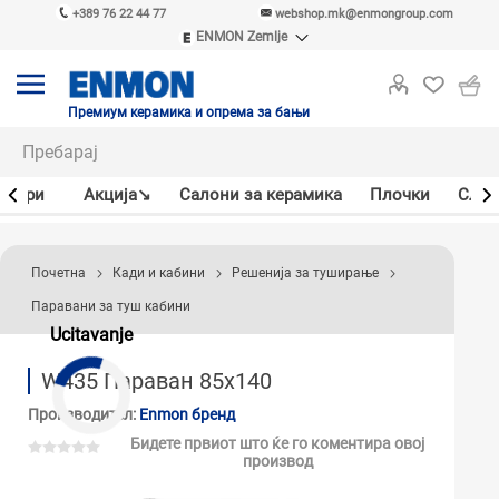
+389 76 22 44 77
webshop.mk@enmongroup.com
ENMON Zemlje
ENMON SRB
ENMON BIH
ENMON HR
Премиум керамика и опрема за бањи
ENMON MKD
јлери
Акцијa↘
Салони за керамика
Плочки
Слав
Почетна
Кади и кабини
Решенија за туширање
Паравани за туш кабини
Ucitavanje
W435 Параван 85x140
Производител:
Enmon бренд
Бидете првиот што ќе го коментира овој
производ