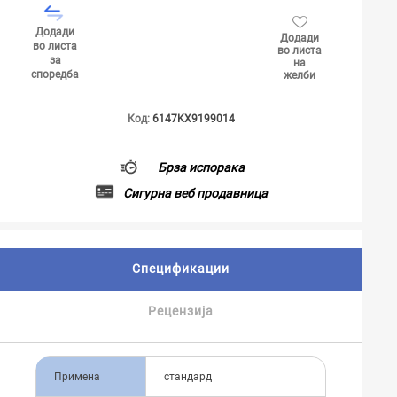
Додади
Додади
во листа
во листа
за
на
споредба
желби
Код:
6147KX9199014
Брза испорака
Сигурна веб продавница
Спецификации
Рецензија
Примена
стандард