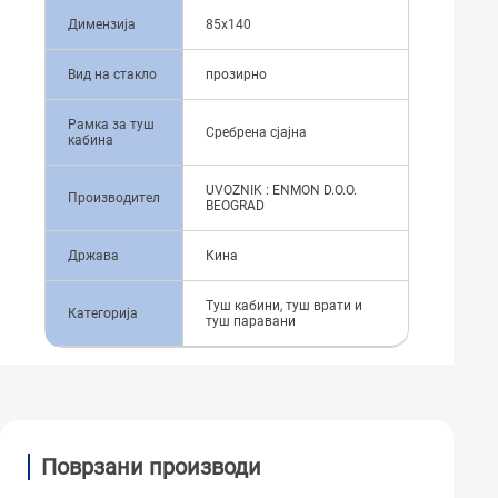
Димензија
85x140
Вид на стакло
прозирно
Рамка за туш
Сребрена сјајна
кабина
UVOZNIK : ENMON D.O.O.
Производител
BEOGRAD
Држава
Кина
Туш кабини, туш врати и
Категорија
туш паравани
Поврзани производи