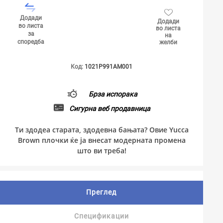
Додади
Додади
во листа
во листа
за
на
споредба
желби
Код:
1021P991AM001
Брза испорака
Сигурна веб продавница
Ти здодеа старата, здодевна бањата? Овие Yucca
Brown плочки ќе ја внесат модерната промена
што ви треба!
Преглед
Спецификации