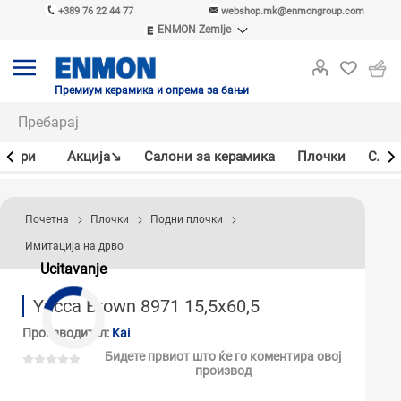
+389 76 22 44 77
webshop.mk@enmongroup.com
ENMON Zemlje
ENMON SRB
ENMON BIH
ENMON HR
Премиум керамика и опрема за бањи
ENMON MKD
јлери
Акцијa↘
Салони за керамика
Плочки
Слав
Почетна
Плочки
Подни плочки
Имитација на дрво
Ucitavanje
Yucca Brown 8971 15,5x60,5
Производител:
Kai
Бидете првиот што ќе го коментира овој
производ