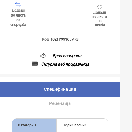
Додади
Додади
во листа
во листа
за
на
споредба
желби
Код:
1021P99165MRS
Брза испорака
Сигурна веб продавница
Спецификации
Рецензија
Категорија
Подни плочки