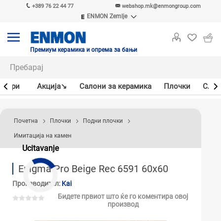
+389 76 22 44 77
webshop.mk@enmongroup.com
ENMON Zemlje
ENMON SRB
ENMON BIH
ENMON HR
Премиум керамика и опрема за бањи
ENMON MKD
јлери
Акцијa↘
Салони за керамика
Плочки
Слав
Почетна
Плочки
Подни плочки
Имитација на камен
Ucitavanje
Enigma Pro Beige Rec 6591 60x60
Производител:
Kai
Бидете првиот што ќе го коментира овој
производ