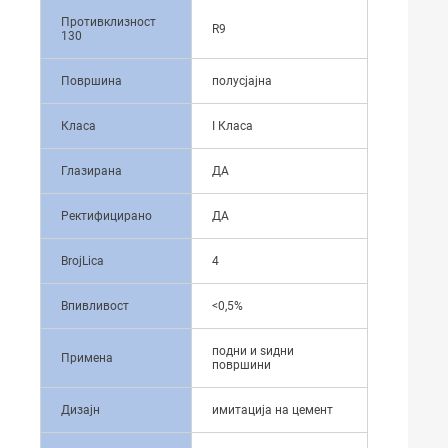
Противклизност
R9
130
Површина
полусјајна
Класа
I Класа
Глазирана
ДА
Ректифицирано
ДА
BrojLica
4
Впивливост
<0,5%
подни и ѕидни
Примена
површини
Дизајн
имитација на цемент