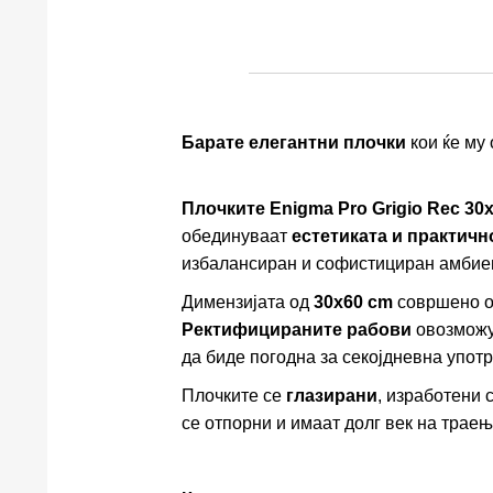
Барате елегантни плочки
кои ќе му
Плочките Enigma Pro Grigio Rec 30
обединуваат
естетиката и практичн
избалансиран и софистициран амбиен
Димензијата од
30x60 cm
совршено од
Ректифицираните рабови
овозможу
да биде погодна за секојдневна упот
Плочките се
глазирани
, изработени 
се отпорни и имаат долг век на траењ