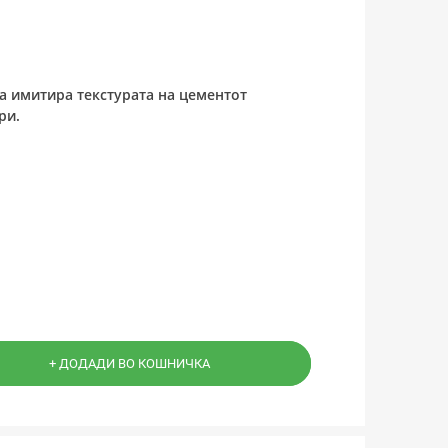
 ја имитира текстурата на цементот
ри.