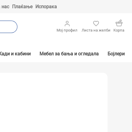
 нас
Плаќање
Испорака
Мој профил
Листа на желби
Kорпа
Кади и кабини
Мебел за бања и огледала
Бојлери