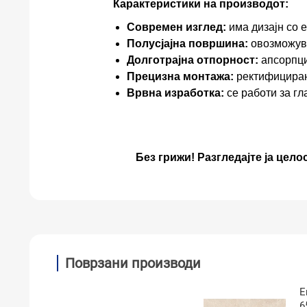
Карактеристики на производот:
Современ изглед:
има дизајн со е
Полусјајна површина:
овозможува
Долготрајна отпорност:
апсорпциј
Прецизна монтажа:
ректифициран
Врвна изработка:
се работи за гл
Без грижи! Разгледајте ја цело
Поврзани производи
E
6