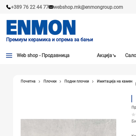
+389 76 22 44 77
webshop.mk@enmongroup.com
Премиум керамика и опрема за бањи
Web shop - Продавница
Акцијa↘
Сало
АКЦИЈA↘
Почетна
Плочки
Подни плочки
Имитација на камен
НАШИ ПРЕПОРАКИ
ПЛОЧКИ
Пр
СЛАВИНИ
КАДИ И КАБИНИ
Би
САНИТАРИЈА