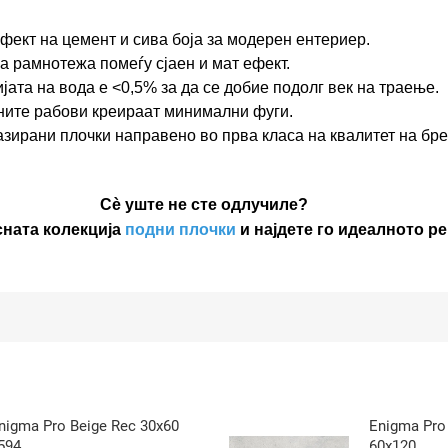
фект на цемент и сива боја за модерен ентериер.
 рамнотежа помеѓу сјаен и мат ефект.
ата на вода е <0,5% за да се добие подолг век на траење.
ите рабови креираат минимални фуги.
азирани плочки направено во прва класа на квалитет на бре
Сè уште не сте одлучиле?
сната колекција
подни плочки
и најдете го идеалното р
nigma Pro Beige Rec 30x60
Enigma Pro 
594
60x120