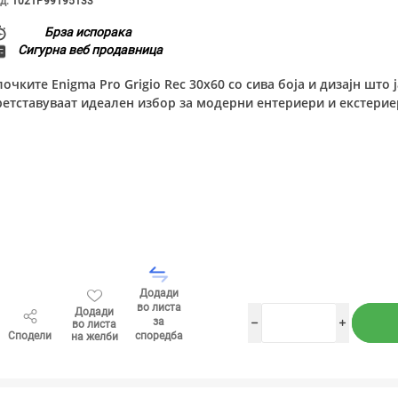
д:
1021P99195133
Брза испорака
Сигурна веб продавница
лочките Enigma Pro Grigio Rec 30x60 со сива боја и дизајн што
ретставуваат идеален избор за модерни ентериери и екстерие
Додади
во листа
Додади
за
во листа
h
i
Сподели
споредба
на желби