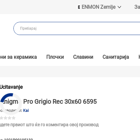
ENMON Zemlje
За
ENMON SRB
ENMON BIH
ENMON HR
ENMON MKD
ни за керамика
Плочки
Славини
Санитарија
Ucitavanje
Enigma Pro Grigio Rec 30x60 6595
оизводител:
Kai
дете првиот што ќе го коментира овој производ