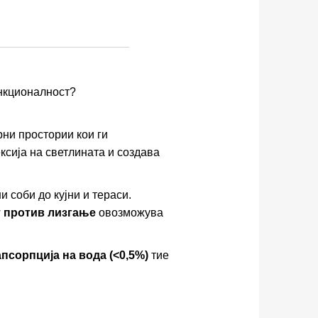
ункционалност?
ни простории кои ги
сија на светлината и создава
 соби до кујни и тераси.
т против лизгање
овозможува
апсорпција на вода (<0,5%)
тие