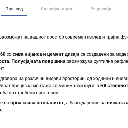
Преглед
Спецификации
Рецензија
 овозможат на вашиот простор современ изглед и трајна ф
x60
со
сива нијанса и цемент дизајн
се создадени за модер
оста
.
Полусјајната површина
овозможува суптилна рефлек
т.
говара на различни видови простории: од ходници и дневни
ваат прецизна монтажа со минимални фуги, а
R9 степено
реба во станбени простории.
се во
прва класа на квалитет
, а благодарение на
ниската 
е.