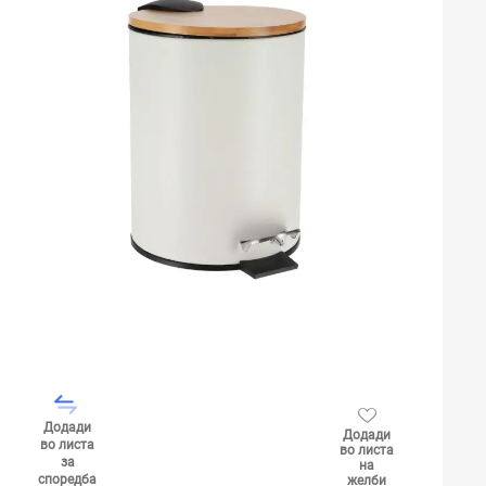
Додади
Додади
во листа
во листа
за
на
споредба
желби