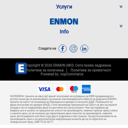
Услуги
Info
Следете не
Copyright © 2026 ENMON.MKD. Сите права задржани.
Политика за колачиња
Политика за приватност
Powered by
nopCommerce
НАПОМЕНА: Цените на овој сајт важат исклучиво за купување од WEB продавницата и
истите може да се разликуваат од оние во малопродажните објекти на фирмата ЕНМОН.
Цените на сајтот се искажани во Македонски денари со вклучен ДДВ. Плаќањето се
врши исклучиво во денари (МКД). Сите производи прикажани на сајтот се дел од нашата
понуда и не се подразбира дека се достапни во секој момент. Ние настојуваме да
бидеме што е можно по прецизни во описот на производите, нивниот приказ преку слики
и самите цени, но не можеме да гарантираме дека описите на производите, нивните
цени, фотографиите или било која друга содржина е без грешки. За расположливоста на
производите, како и за дополнителни информации можете да ни се обратите на
телефонскиот број: +389 76 22 44 77.