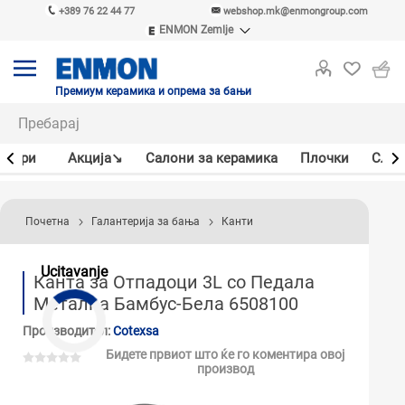
+389 76 22 44 77
webshop.mk@enmongroup.com
ENMON Zemlje
ENMON SRB
ENMON BIH
ENMON HR
Премиум керамика и опрема за бањи
ENMON MKD
јлери
Акцијa↘
Салони за керамика
Плочки
Слав
Почетна
Галантерија за бања
Канти
Ucitavanje
Канта за Отпадоци 3L со Педала
Метална Бамбус-Бела 6508100
Производител:
Cotexsa
Бидете првиот што ќе го коментира овој
производ