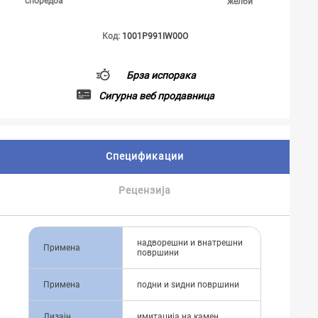
споредба
желби
Код:
1001P991IW00O
Брза испорака
Сигурна веб продавница
Спецификации
Рецензија
надворешни и внатрешни
Примена
површини
Примена
подни и ѕидни површини
Дизајн
имитација на камен