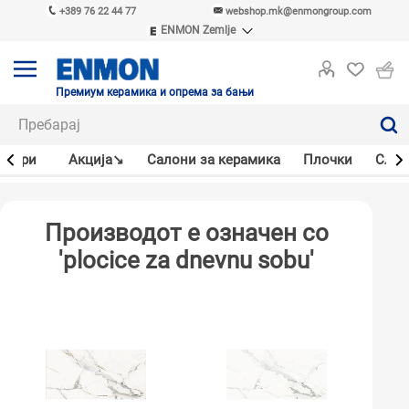
+389 76 22 44 77
webshop.mk@enmongroup.com
ENMON Zemlje
ENMON SRB
ENMON BIH
ENMON HR
Премиум керамика и опрема за бањи
ENMON MKD
јлери
Акцијa↘
Салони за керамика
Плочки
Слав
Производот е означен со
'plocice za dnevnu sobu'