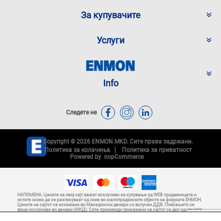
За купувачите
Услуги
Info
Следете не
Copyright © 2026 ENMON.MKD. Сите права задржани.
Политика за колачиња
Политика за приватност
Powered by
nopCommerce
НАПОМЕНА: Цените на овој сајт важат исклучиво за купување од WEB продавницата и
истите може да се разликуваат од оние во малопродажните објекти на фирмата ЕНМОН.
Цените на сајтот се искажани во Македонски денари со вклучен ДДВ. Плаќањето се
врши исклучиво во денари (МКД). Сите производи прикажани на сајтот се дел од нашата
понуда и не се подразбира дека се достапни во секој момент. Ние настојуваме да
бидеме што е можно по прецизни во описот на производите, нивниот приказ преку слики