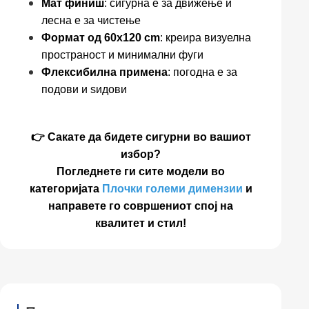
Мат финиш
: сигурна е за движење и
лесна е за чистење
Формат од 60x120 cm
: креира визуелна
пространост и минимални фуги
Флексибилна примена
: погодна е за
подови и ѕидови
👉 Сакате да бидете сигурни во вашиот
избор?
Погледнете ги сите модели во
категоријата
Плочки големи димензии
и
направете го совршениот спој на
квалитет и стил!