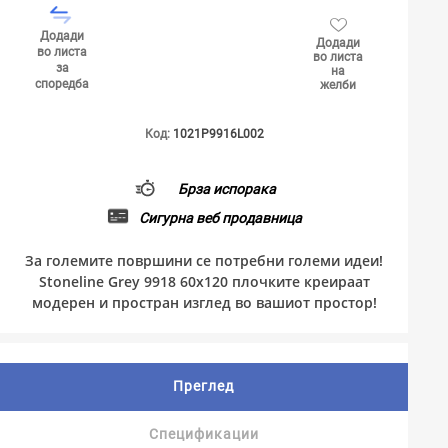
Додади
Додади
во листа
во листа
за
на
споредба
желби
Код:
1021P9916L002
Брза испорака
Сигурна веб продавница
За големите површини се потребни големи идеи!
Stoneline Grey 9918 60x120 плочките креираат
модерен и простран изглед во вашиот простор!
Преглед
Спецификации