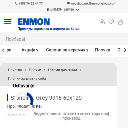
+389 76 22 44 77
webshop.mk@enmongroup.com
ENMON Zemlje
ENMON SRB
ENMON BIH
ENMON HR
Премиум керамика и опрема за бањи
ENMON MKD
јлери
Акцијa↘
Салони за керамика
Плочки
Слав
Почетна
Плочки
Големи димензии
Плочки за дневна соба
Ucitavanje
Stoneline Grey 9918 60x120
Производител:
Kai
Бидете првиот што ќе го коментира овој
производ