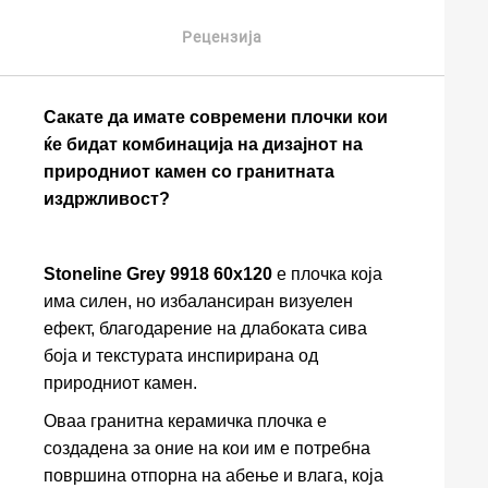
Рецензија
Сакате да имате современи плочки кои
ќе бидат комбинација на дизајнот на
природниот камен со гранитната
издржливост?
Stoneline Grey 9918 60x120
е плочка која
има силен, но избалансиран визуелен
ефект, благодарение на длабоката сива
боја и текстурата инспирирана од
природниот камен.
Оваа гранитна керамичка плочка е
создадена за оние на кои им е потребна
површина отпорна на абење и влага, која