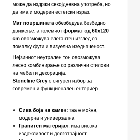
може да издржи секојдневна употреба, но
да има и модерен естетски израз.
Мат површината
обезбедува безбедно
движење, а големиот
формат од 60x120
cm
овозможува елегантен изглед со
помалку фуги и визуелна изедначеност.
Нејзиниот неутрален тон овозможува
лесно комбинирање со различни стилови
на мебел и декорација.
Stoneline Grey
е сигурен избор за
современ и функционален ентериер.
Сива боја на камен
: таа е моќна,
модерна и универзална
Гранитен материјал
: има висока
издржливост и долготрајност