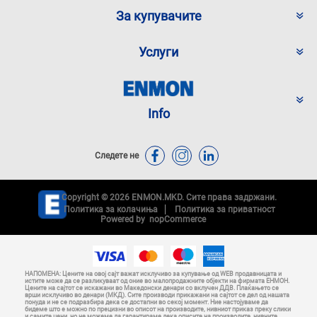
За купувачите
Услуги
Info
Следете не
Copyright © 2026 ENMON.MKD. Сите права задржани.
Политика за колачиња
Политика за приватност
Powered by
nopCommerce
НАПОМЕНА: Цените на овој сајт важат исклучиво за купување од WEB продавницата и
истите може да се разликуваат од оние во малопродажните објекти на фирмата ЕНМОН.
Цените на сајтот се искажани во Македонски денари со вклучен ДДВ. Плаќањето се
врши исклучиво во денари (МКД). Сите производи прикажани на сајтот се дел од нашата
понуда и не се подразбира дека се достапни во секој момент. Ние настојуваме да
бидеме што е можно по прецизни во описот на производите, нивниот приказ преку слики
и самите цени, но не можеме да гарантираме дека описите на производите, нивните