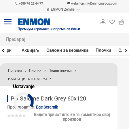
+389 76 22 44 77
webshop.mk@enmongroup.com
ENMON Zemlje
ENMON SRB
ENMON BIH
ENMON HR
Премиум керамика и опрема за бањи
ENMON MKD
јлери
Акцијa↘
Салони за керамика
Плочки
Слав
Почетна
Плочки
Подни плочки
ИМИТАЦИЈА НА МЕРМЕР
Ucitavanje
PG Salome Dark Grey 60x120
Производител:
Ege Seramik
Бидете првиот што ќе го коментира овој
производ