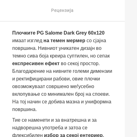
Рецензија
Плочките PG Salome Dark Grey 60x120
имаат изглед
на темен мермер
со сјајна
површина. Нивниот уникатен дизајн во
темно сива боја креира суптилен, но сепак
експресивен ефект
во секој простор.
Благодарение на нивните големи димензии
и ректифицирани рабови, овие плочки
овозможуваат совршено меѓусебно
вклопување со минимален број на споеви.
На тој начин се добива мазна и униформна
површина.
Тие се наменети и за внатрешна и за
надворешна употреба и затоа се
флексибилен
избор за секој ентериер.