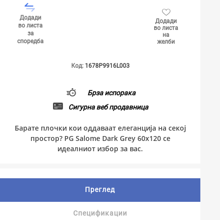
Додади
Додади
во листа
во листа
за
на
споредба
желби
Код:
1678P9916L003
Брза испорака
Сигурна веб продавница
Барате плочки кои оддаваат елеганција на секој
простор? PG Salome Dark Grey 60x120 се
идеалниот избор за вас.
Преглед
Спецификации