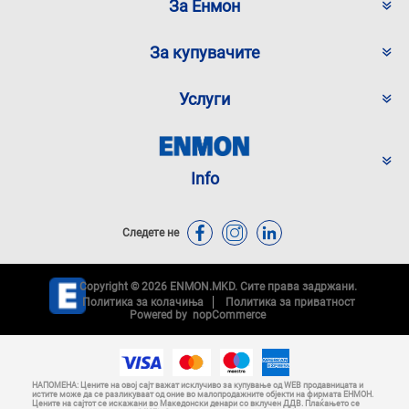
За Енмон
За купувачите
Услуги
Info
Следете не
Copyright © 2026 ENMON.MKD. Сите права задржани.
Политика за колачиња
Политика за приватност
Powered by
nopCommerce
НАПОМЕНА: Цените на овој сајт важат исклучиво за купување од WEB продавницата и
истите може да се разликуваат од оние во малопродажните објекти на фирмата ЕНМОН.
Цените на сајтот се искажани во Македонски денари со вклучен ДДВ. Плаќањето се